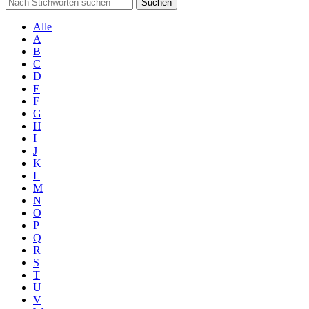
Suchen
Alle
A
B
C
D
E
F
G
H
I
J
K
L
M
N
O
P
Q
R
S
T
U
V