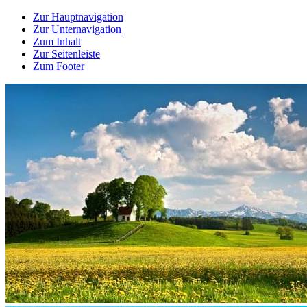
Zur Hauptnavigation
Zur Unternavigation
Zum Inhalt
Zur Seitenleiste
Zum Footer