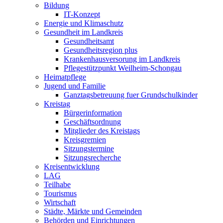
Bildung
IT-Konzept
Energie und Klimaschutz
Gesundheit im Landkreis
Gesundheitsamt
Gesundheitsregion plus
Krankenhausversorung im Landkreis
Pflegestützpunkt Weilheim-Schongau
Heimatpflege
Jugend und Familie
Ganztagsbetreuung fuer Grundschulkinder
Kreistag
Bürgerinformation
Geschäftsordnung
Mitglieder des Kreistags
Kreisgremien
Sitzungstermine
Sitzungsrecherche
Kreisentwicklung
LAG
Teilhabe
Tourismus
Wirtschaft
Städte, Märkte und Gemeinden
Behörden und Einrichtungen