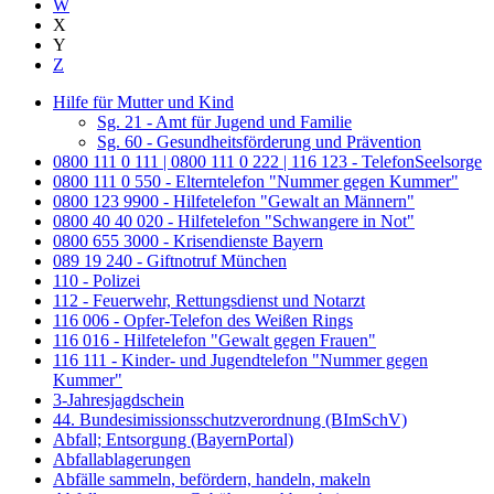
W
X
Y
Z
Hilfe für Mutter und Kind
Sg. 21 - Amt für Jugend und Familie
Sg. 60 - Gesundheitsförderung und Prävention
0800 111 0 111 | 0800 111 0 222 | 116 123 - TelefonSeelsorge
0800 111 0 550 - Elterntelefon "Nummer gegen Kummer"
0800 123 9900 - Hilfetelefon "Gewalt an Männern"
0800 40 40 020 - Hilfetelefon "Schwangere in Not"
0800 655 3000 - Krisendienste Bayern
089 19 240 - Giftnotruf München
110 - Polizei
112 - Feuerwehr, Rettungsdienst und Notarzt
116 006 - Opfer-Telefon des Weißen Rings
116 016 - Hilfetelefon "Gewalt gegen Frauen"
116 111 - Kinder- und Jugendtelefon "Nummer gegen
Kummer"
3-Jahresjagdschein
44. Bundesimissionsschutzverordnung (BImSchV)
Abfall; Entsorgung (BayernPortal)
Abfallablagerungen
Abfälle sammeln, befördern, handeln, makeln