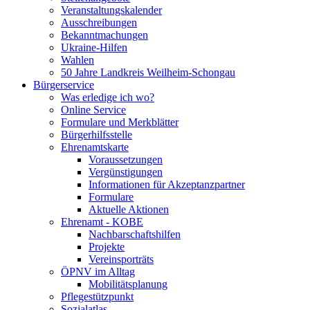
Veranstaltungskalender
Ausschreibungen
Bekanntmachungen
Ukraine-Hilfen
Wahlen
50 Jahre Landkreis Weilheim-Schongau
Bürgerservice
Was erledige ich wo?
Online Service
Formulare und Merkblätter
Bürgerhilfsstelle
Ehrenamtskarte
Voraussetzungen
Vergünstigungen
Informationen für Akzeptanzpartner
Formulare
Aktuelle Aktionen
Ehrenamt - KOBE
Nachbarschaftshilfen
Projekte
Vereinsporträts
ÖPNV im Alltag
Mobilitätsplanung
Pflegestützpunkt
Sozialatlas