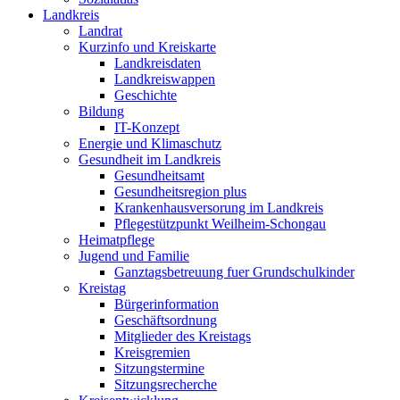
Landkreis
Landrat
Kurzinfo und Kreiskarte
Landkreisdaten
Landkreiswappen
Geschichte
Bildung
IT-Konzept
Energie und Klimaschutz
Gesundheit im Landkreis
Gesundheitsamt
Gesundheitsregion plus
Krankenhausversorung im Landkreis
Pflegestützpunkt Weilheim-Schongau
Heimatpflege
Jugend und Familie
Ganztagsbetreuung fuer Grundschulkinder
Kreistag
Bürgerinformation
Geschäftsordnung
Mitglieder des Kreistags
Kreisgremien
Sitzungstermine
Sitzungsrecherche