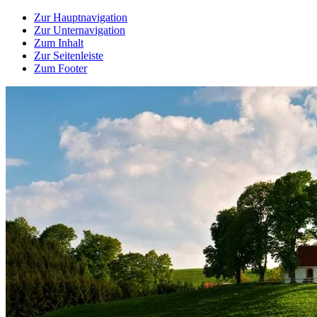
Zur Hauptnavigation
Zur Unternavigation
Zum Inhalt
Zur Seitenleiste
Zum Footer