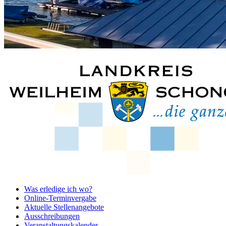
Was erledige ich wo?
Online-Terminvergabe
Aktuelle Stellenangebote
Ausschreibungen
Veranstaltungskalender