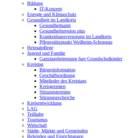
Bildung
IT-Konzept
Energie und Klimaschutz
Gesundheit im Landkreis
Gesundheitsamt
Gesundheitsregion plus
Krankenhausversorung im Landkreis
Pflegestützpunkt Weilheim-Schongau
Heimatpflege
Jugend und Familie
Ganztagsbetreuung fuer Grundschulkinder
Kreistag
Bürgerinformation
Geschäftsordnung
Mitglieder des Kreistags
Kreisgremien
Sitzungstermine
Sitzungsrecherche
Kreisentwicklung
LAG
Teilhabe
Tourismus
Wirtschaft
Städte, Märkte und Gemeinden
Behörden und Einrichtungen