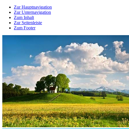
Zur Hauptnavigation
Zur Unternavigation
Zum Inhalt
Zur Seitenleiste
Zum Footer