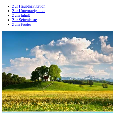
Zur Hauptnavigation
Zur Unternavigation
Zum Inhalt
Zur Seitenleiste
Zum Footer