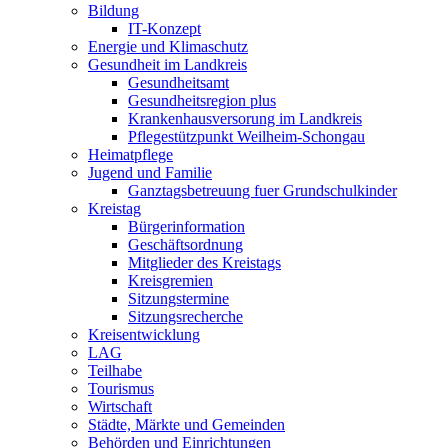
Bildung
IT-Konzept
Energie und Klimaschutz
Gesundheit im Landkreis
Gesundheitsamt
Gesundheitsregion plus
Krankenhausversorung im Landkreis
Pflegestützpunkt Weilheim-Schongau
Heimatpflege
Jugend und Familie
Ganztagsbetreuung fuer Grundschulkinder
Kreistag
Bürgerinformation
Geschäftsordnung
Mitglieder des Kreistags
Kreisgremien
Sitzungstermine
Sitzungsrecherche
Kreisentwicklung
LAG
Teilhabe
Tourismus
Wirtschaft
Städte, Märkte und Gemeinden
Behörden und Einrichtungen