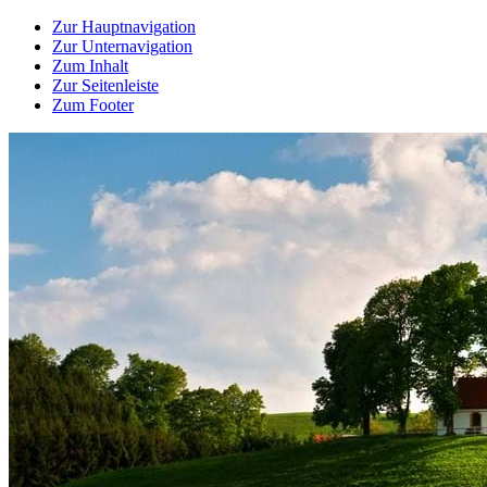
Zur Hauptnavigation
Zur Unternavigation
Zum Inhalt
Zur Seitenleiste
Zum Footer