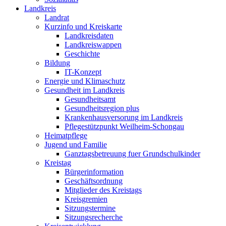
Landkreis
Landrat
Kurzinfo und Kreiskarte
Landkreisdaten
Landkreiswappen
Geschichte
Bildung
IT-Konzept
Energie und Klimaschutz
Gesundheit im Landkreis
Gesundheitsamt
Gesundheitsregion plus
Krankenhausversorung im Landkreis
Pflegestützpunkt Weilheim-Schongau
Heimatpflege
Jugend und Familie
Ganztagsbetreuung fuer Grundschulkinder
Kreistag
Bürgerinformation
Geschäftsordnung
Mitglieder des Kreistags
Kreisgremien
Sitzungstermine
Sitzungsrecherche