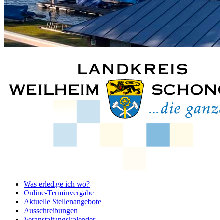
Was erledige ich wo?
Online-Terminvergabe
Aktuelle Stellenangebote
Ausschreibungen
Veranstaltungskalender