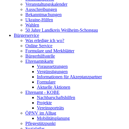
Veranstaltungskalender
Ausschreibungen
Bekanntmachungen
Ukraine-Hilfen
Wahlen
50 Jahre Landkreis Weilheim-Schongau
Bürgerservice
Was erledige ich wo?
Online Service
Formulare und Merkblätter
Bürgerhilfsstelle
Ehrenamtskarte
Voraussetzungen
Vergünstigungen
Informationen für Akzeptanzpartner
Formulare
Aktuelle Aktionen
Ehrenamt - KOBE
Nachbarschaftshilfen
Projekte
Vereinsporträts
ÖPNV im Alltag
Mobilitätsplanung
Pflegestützpunkt
Sozialatlas