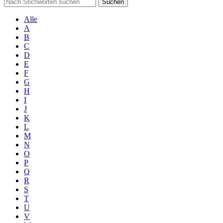
Suchen
Alle
A
B
C
D
E
F
G
H
I
J
K
L
M
N
O
P
Q
R
S
T
U
V