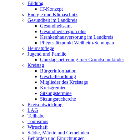
Bildung
IT-Konzept
Energie und Klimaschutz
Gesundheit im Landkreis
Gesundheitsamt
Gesundheitsregion plus
Krankenhausversorung im Landkreis
Pflegestützpunkt Weilheim-Schongau
Heimatpflege
Jugend und Familie
Ganztagsbetreuung fuer Grundschulkinder
Kreistag
Bürgerinformation
Geschäftsordnung
Mitglieder des Kreistags
Kreisgremien
Sitzungstermine
Sitzungsrecherche
Kreisentwicklung
LAG
Teilhabe
Tourismus
Wirtschaft
Städte, Märkte und Gemeinden
Behörden und Einrichtungen