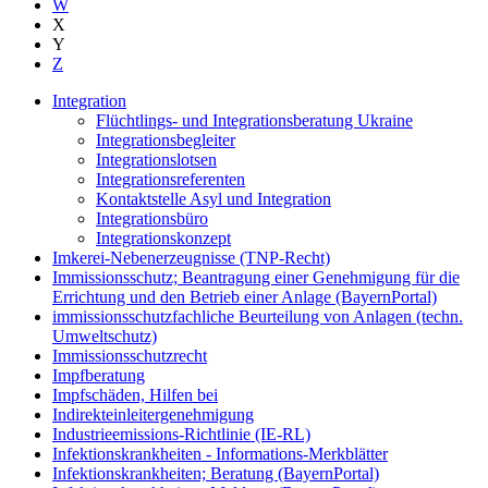
W
X
Y
Z
Integration
Flüchtlings- und Integrationsberatung Ukraine
Integrationsbegleiter
Integrationslotsen
Integrationsreferenten
Kontaktstelle Asyl und Integration
Integrationsbüro
Integrationskonzept
Imkerei-Nebenerzeugnisse (TNP-Recht)
Immissionsschutz; Beantragung einer Genehmigung für die
Errichtung und den Betrieb einer Anlage (BayernPortal)
immissionsschutzfachliche Beurteilung von Anlagen (techn.
Umweltschutz)
Immissionsschutzrecht
Impfberatung
Impfschäden, Hilfen bei
Indirekteinleitergenehmigung
Industrieemissions-Richtlinie (IE-RL)
Infektionskrankheiten - Informations-Merkblätter
Infektionskrankheiten; Beratung (BayernPortal)