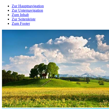
Zur Hauptnavigation
Zur Unternavigation
Zum Inhalt
Zur Seitenleiste
Zum Footer