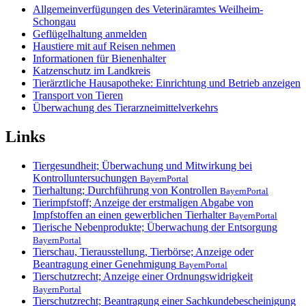
Allgemeinverfügungen des Veterinäramtes Weilheim-
Schongau
Geflügelhaltung anmelden
Haustiere mit auf Reisen nehmen
Informationen für Bienenhalter
Katzenschutz im Landkreis
Tierärztliche Hausapotheke: Einrichtung und Betrieb anzeigen
Transport von Tieren
Überwachung des Tierarzneimittelverkehrs
Links
Tiergesundheit; Überwachung und Mitwirkung bei
Kontrolluntersuchungen
BayernPortal
Tierhaltung; Durchführung von Kontrollen
BayernPortal
Tierimpfstoff; Anzeige der erstmaligen Abgabe von
Impfstoffen an einen gewerblichen Tierhalter
BayernPortal
Tierische Nebenprodukte; Überwachung der Entsorgung
BayernPortal
Tierschau, Tierausstellung, Tierbörse; Anzeige oder
Beantragung einer Genehmigung
BayernPortal
Tierschutzrecht; Anzeige einer Ordnungswidrigkeit
BayernPortal
Tierschutzrecht; Beantragung einer Sachkundebescheinigung