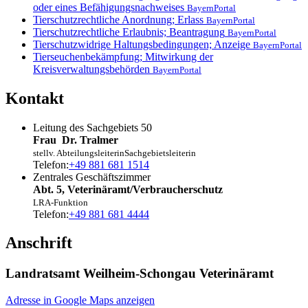
oder eines Befähigungsnachweises
BayernPortal
Tierschutzrechtliche Anordnung; Erlass
BayernPortal
Tierschutzrechtliche Erlaubnis; Beantragung
BayernPortal
Tierschutzwidrige Haltungsbedingungen; Anzeige
BayernPortal
Tierseuchenbekämpfung; Mitwirkung der
Kreisverwaltungsbehörden
BayernPortal
Kontakt
Leitung des Sachgebiets 50
Frau
Dr.
Tralmer
stellv. Abteilungsleiterin
Sachgebietsleiterin
Telefon:
+49 881 681 1514
Zentrales Geschäftszimmer
Abt. 5, Veterinäramt/Verbraucherschutz
LRA-Funktion
Telefon:
+49 881 681 4444
Anschrift
Landratsamt Weilheim-Schongau Veterinäramt
Adresse in Google Maps anzeigen