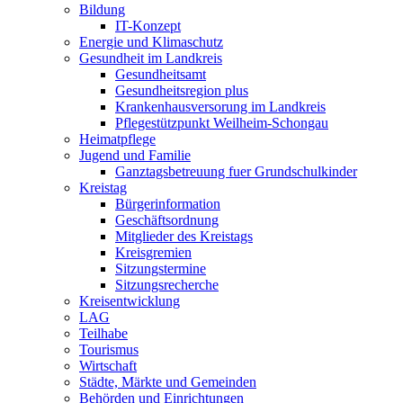
Bildung
IT-Konzept
Energie und Klimaschutz
Gesundheit im Landkreis
Gesundheitsamt
Gesundheitsregion plus
Krankenhausversorung im Landkreis
Pflegestützpunkt Weilheim-Schongau
Heimatpflege
Jugend und Familie
Ganztagsbetreuung fuer Grundschulkinder
Kreistag
Bürgerinformation
Geschäftsordnung
Mitglieder des Kreistags
Kreisgremien
Sitzungstermine
Sitzungsrecherche
Kreisentwicklung
LAG
Teilhabe
Tourismus
Wirtschaft
Städte, Märkte und Gemeinden
Behörden und Einrichtungen