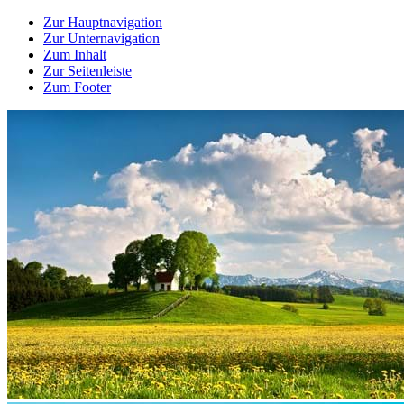
Zur Hauptnavigation
Zur Unternavigation
Zum Inhalt
Zur Seitenleiste
Zum Footer