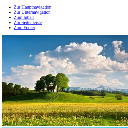
Zur Hauptnavigation
Zur Unternavigation
Zum Inhalt
Zur Seitenleiste
Zum Footer