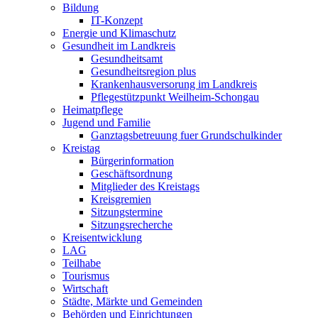
Bildung
IT-Konzept
Energie und Klimaschutz
Gesundheit im Landkreis
Gesundheitsamt
Gesundheitsregion plus
Krankenhausversorung im Landkreis
Pflegestützpunkt Weilheim-Schongau
Heimatpflege
Jugend und Familie
Ganztagsbetreuung fuer Grundschulkinder
Kreistag
Bürgerinformation
Geschäftsordnung
Mitglieder des Kreistags
Kreisgremien
Sitzungstermine
Sitzungsrecherche
Kreisentwicklung
LAG
Teilhabe
Tourismus
Wirtschaft
Städte, Märkte und Gemeinden
Behörden und Einrichtungen