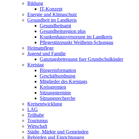
Bildung
IT-Konzept
Energie und Klimaschutz
Gesundheit im Landkreis
Gesundheitsamt
Gesundheitsregion plus
Krankenhausversorung im Landkreis
Pflegestützpunkt Weilheim-Schongau
Heimatpflege
Jugend und Familie
Ganztagsbetreuung fuer Grundschulkinder
Kreistag
Bürgerinformation
Geschäftsordnung
Mitglieder des Kreistags
Kreisgremien
Sitzungstermine
Sitzungsrecherche
Kreisentwicklung
LAG
Teilhabe
Tourismus
Wirtschaft
Städte, Märkte und Gemeinden
Behörden und Einrichtungen