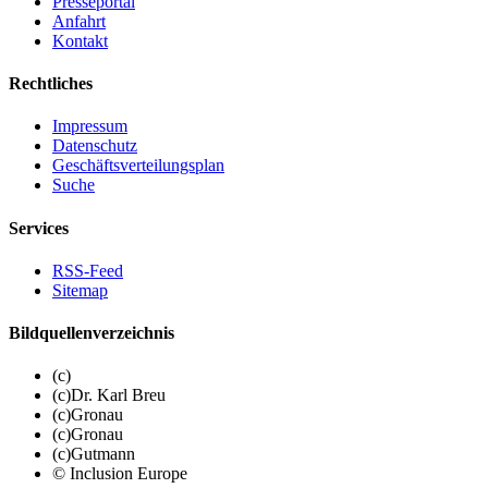
Presseportal
Anfahrt
Kontakt
Rechtliches
Impressum
Datenschutz
Geschäftsverteilungsplan
Suche
Services
RSS-Feed
Sitemap
Bildquellenverzeichnis
(c)
(c)Dr. Karl Breu
(c)Gronau
(c)Gronau
(c)Gutmann
© Inclusion Europe