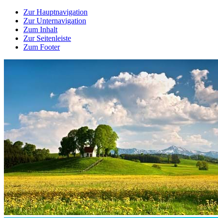
Zur Hauptnavigation
Zur Unternavigation
Zum Inhalt
Zur Seitenleiste
Zum Footer