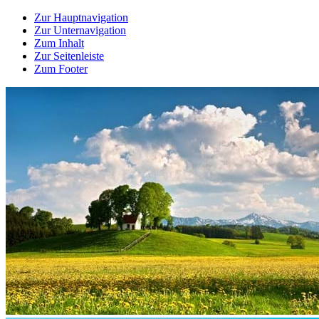
Zur Hauptnavigation
Zur Unternavigation
Zum Inhalt
Zur Seitenleiste
Zum Footer