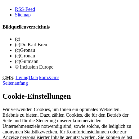
RSS-Feed
Sitemap
Bildquellenverzeichnis
(c)
(c)Dr. Karl Breu
(c)Gronau
(c)Gronau
(c)Gutmann
© Inclusion Europe
CMS
:
LivingData
komXcms
Seitenanfang
Cookie-Einstellungen
Wir verwenden Cookies, um Ihnen ein optimales Webseiten-
Erlebnis zu bieten. Dazu zählen Cookies, die für den Betrieb der
Seite und für die Steuerung unserer kommerziellen
Unternehmensziele notwendig sind, sowie solche, die lediglich zu
anonymen Statistikzwecken, für Komforteinstellungen oder zur
Anzeige personalisierter Inhalte genutzt werden. Sie können selbst