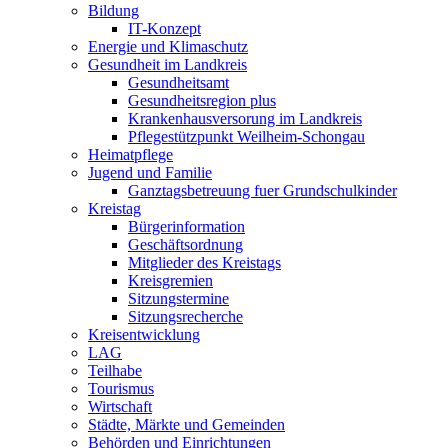
Bildung
IT-Konzept
Energie und Klimaschutz
Gesundheit im Landkreis
Gesundheitsamt
Gesundheitsregion plus
Krankenhausversorung im Landkreis
Pflegestützpunkt Weilheim-Schongau
Heimatpflege
Jugend und Familie
Ganztagsbetreuung fuer Grundschulkinder
Kreistag
Bürgerinformation
Geschäftsordnung
Mitglieder des Kreistags
Kreisgremien
Sitzungstermine
Sitzungsrecherche
Kreisentwicklung
LAG
Teilhabe
Tourismus
Wirtschaft
Städte, Märkte und Gemeinden
Behörden und Einrichtungen