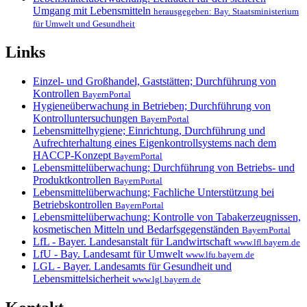
Umgang mit Lebensmitteln
herausgegeben: Bay. Staatsministerium
für Umwelt und Gesundheit
Links
Einzel- und Großhandel, Gaststätten; Durchführung von
Kontrollen
BayernPortal
Hygieneüberwachung in Betrieben; Durchführung von
Kontrolluntersuchungen
BayernPortal
Lebensmittelhygiene; Einrichtung, Durchführung und
Aufrechterhaltung eines Eigenkontrollsystems nach dem
HACCP-Konzept
BayernPortal
Lebensmittelüberwachung; Durchführung von Betriebs- und
Produktkontrollen
BayernPortal
Lebensmittelüberwachung; Fachliche Unterstützung bei
Betriebskontrollen
BayernPortal
Lebensmittelüberwachung; Kontrolle von Tabakerzeugnissen,
kosmetischen Mitteln und Bedarfsgegenständen
BayernPortal
LfL - Bayer. Landesanstalt für Landwirtschaft
www.lfl.bayern.de
LfU - Bay. Landesamt für Umwelt
www.lfu.bayern.de
LGL - Bayer. Landesamts für Gesundheit und
Lebensmittelsicherheit
www.lgl.bayern.de