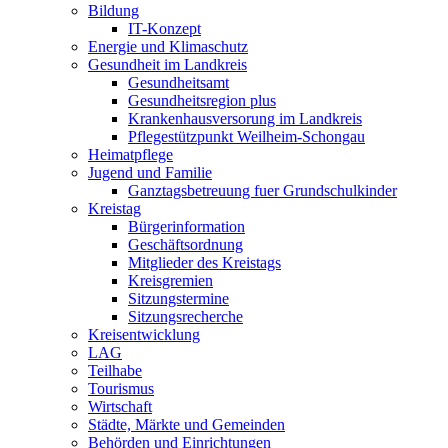
Bildung
IT-Konzept
Energie und Klimaschutz
Gesundheit im Landkreis
Gesundheitsamt
Gesundheitsregion plus
Krankenhausversorung im Landkreis
Pflegestützpunkt Weilheim-Schongau
Heimatpflege
Jugend und Familie
Ganztagsbetreuung fuer Grundschulkinder
Kreistag
Bürgerinformation
Geschäftsordnung
Mitglieder des Kreistags
Kreisgremien
Sitzungstermine
Sitzungsrecherche
Kreisentwicklung
LAG
Teilhabe
Tourismus
Wirtschaft
Städte, Märkte und Gemeinden
Behörden und Einrichtungen