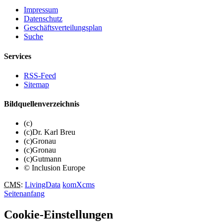
Impressum
Datenschutz
Geschäftsverteilungsplan
Suche
Services
RSS-Feed
Sitemap
Bildquellenverzeichnis
(c)
(c)Dr. Karl Breu
(c)Gronau
(c)Gronau
(c)Gutmann
© Inclusion Europe
CMS
:
LivingData
komXcms
Seitenanfang
Cookie-Einstellungen