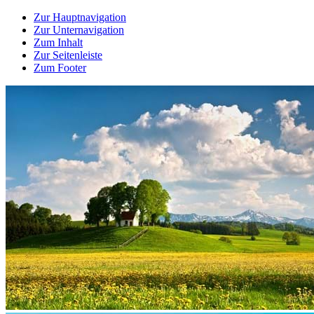
Zur Hauptnavigation
Zur Unternavigation
Zum Inhalt
Zur Seitenleiste
Zum Footer