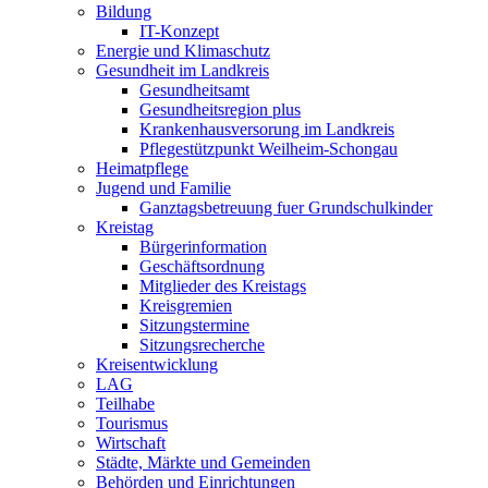
Bildung
IT-Konzept
Energie und Klimaschutz
Gesundheit im Landkreis
Gesundheitsamt
Gesundheitsregion plus
Krankenhausversorung im Landkreis
Pflegestützpunkt Weilheim-Schongau
Heimatpflege
Jugend und Familie
Ganztagsbetreuung fuer Grundschulkinder
Kreistag
Bürgerinformation
Geschäftsordnung
Mitglieder des Kreistags
Kreisgremien
Sitzungstermine
Sitzungsrecherche
Kreisentwicklung
LAG
Teilhabe
Tourismus
Wirtschaft
Städte, Märkte und Gemeinden
Behörden und Einrichtungen