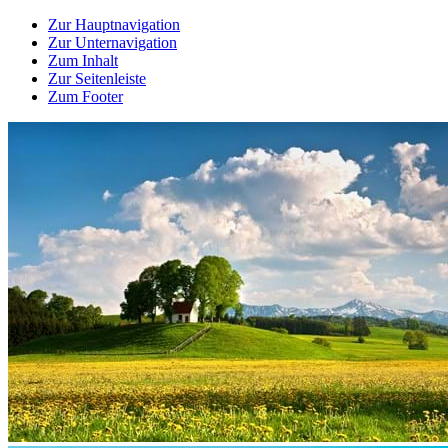
Zur Hauptnavigation
Zur Unternavigation
Zum Inhalt
Zur Seitenleiste
Zum Footer