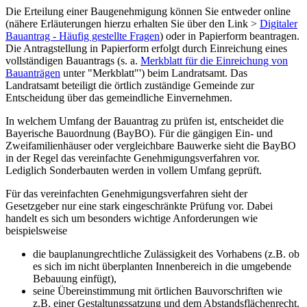
Die Erteilung einer Baugenehmigung können Sie entweder online
(nähere Erläuterungen hierzu erhalten Sie über den Link >
Digitaler
Bauantrag - Häufig gestellte Fragen
) oder in Papierform beantragen.
Die Antragstellung in Papierform erfolgt durch Einreichung eines
vollständigen Bauantrags (s. a.
Merkblatt für die Einreichung von
Bauanträgen
unter "Merkblatt"') beim Landratsamt. Das
Landratsamt beteiligt die örtlich zuständige Gemeinde zur
Entscheidung über das gemeindliche Einvernehmen.
In welchem Umfang der Bauantrag zu prüfen ist, entscheidet die
Bayerische Bauordnung (BayBO). Für die gängigen Ein- und
Zweifamilienhäuser oder vergleichbare Bauwerke sieht die BayBO
in der Regel das vereinfachte Genehmigungsverfahren vor.
Lediglich Sonderbauten werden in vollem Umfang geprüft.
Für das vereinfachten Genehmigungsverfahren sieht der
Gesetzgeber nur eine stark eingeschränkte Prüfung vor. Dabei
handelt es sich um besonders wichtige Anforderungen wie
beispielsweise
die bauplanungrechtliche Zulässigkeit des Vorhabens (z.B. ob
es sich im nicht überplanten Innenbereich in die umgebende
Bebauung einfügt),
seine Übereinstimmung mit örtlichen Bauvorschriften wie
z.B. einer Gestaltungssatzung und dem Abstandsflächenrecht.