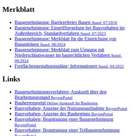
Merkblatt
Baugenehmigung: Barrierefreies Bauen
Stand: 07/2016
Baugenehmigung: Eingriffsregelung bei Bauvorhaben im
Außenbereich, Standardverfahren
Stand: 07/2023
Baugenehmigung: Merkblatt für die Einreichung von
Bauanträgen
Stand: 08/2024
Baugenehmigung: Merkblatt zum Umgang mit
Niederschlagswasser im baurechtlichen Verfahren
Stand:
09/2924
Freiflächengestaltungspläne; Informationen
Stand: 04/2023
Links
Baugenehmigungsverfahren; Auskunft über den
Bearbeitungsstand
BayernPortal
Bauherrenportal
Online-Auskunft für Bauherren
Bauvorhaben; Anzeige der Nutzungsaufnahme
BayernPortal
Bauvorhaben; Anzeige des Baubeginns
BayernPortal
Bauvorhaben; Beantragung einer Baugenehmigung
BayernPortal
Bauvorhaben; Beantragung einer Teilbaugenehmigung
BayernPortal