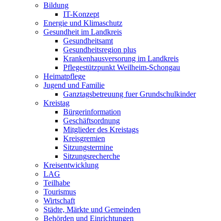
Bildung
IT-Konzept
Energie und Klimaschutz
Gesundheit im Landkreis
Gesundheitsamt
Gesundheitsregion plus
Krankenhausversorung im Landkreis
Pflegestützpunkt Weilheim-Schongau
Heimatpflege
Jugend und Familie
Ganztagsbetreuung fuer Grundschulkinder
Kreistag
Bürgerinformation
Geschäftsordnung
Mitglieder des Kreistags
Kreisgremien
Sitzungstermine
Sitzungsrecherche
Kreisentwicklung
LAG
Teilhabe
Tourismus
Wirtschaft
Städte, Märkte und Gemeinden
Behörden und Einrichtungen