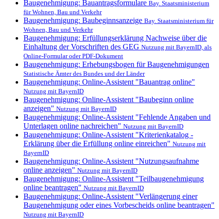
Baugenehmigung: Bauantragsformulare
Bay. Staatsministerium
für Wohnen, Bau und Verkehr
Baugenehmigung: Baubeginnsanzeige
Bay. Staatsministerium für
Wohnen, Bau und Verkehr
Baugenehmigung: Erfüllungserklärung Nachweise über die
Einhaltung der Vorschriften des GEG
Nutzung mit BayernID, als
Online-Formular oder PDF-Dokument
Baugenehmigung: Erhebungsbogen für Baugenehmigungen
Statistische Ämter des Bundes und der Länder
Baugenehmigung: Online-Assistent "Bauantrag online"
Nutzung mit BayernID
Baugenehmigung: Online-Assistent "Baubeginn online
anzeigen"
Nutzung mit BayernID
Baugenehmigung: Online-Assistent "Fehlende Angaben und
Unterlagen online nachreichen"
Nutzung mit BayernID
Baugenehmigung: Online-Assistent "Kriterienkatalog -
Erklärung über die Erfüllung online einreichen"
Nutzung mit
BayernID
Baugenehmigung: Online-Assistent "Nutzungsaufnahme
online anzeigen"
Nutzung mit BayernID
Baugenehmigung: Online-Assistent "Teilbaugenehmigung
online beantragen"
Nutzung mit BayernID
Baugenehmigung: Online-Assistent "Verlängerung einer
Baugenehmigung oder eines Vorbescheids online beantragen"
Nutzung mit BayernID