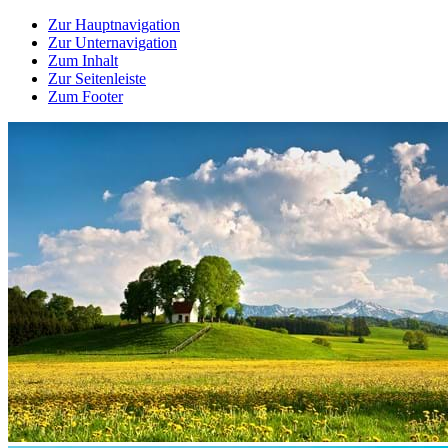
Zur Hauptnavigation
Zur Unternavigation
Zum Inhalt
Zur Seitenleiste
Zum Footer