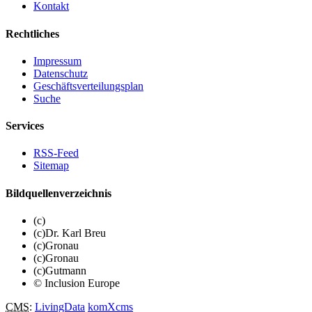
Kontakt
Rechtliches
Impressum
Datenschutz
Geschäftsverteilungsplan
Suche
Services
RSS-Feed
Sitemap
Bildquellenverzeichnis
(c)
(c)Dr. Karl Breu
(c)Gronau
(c)Gronau
(c)Gutmann
© Inclusion Europe
CMS
:
LivingData
komXcms