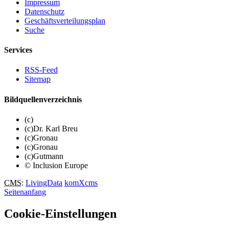
Impressum
Datenschutz
Geschäftsverteilungsplan
Suche
Services
RSS-Feed
Sitemap
Bildquellenverzeichnis
(c)
(c)Dr. Karl Breu
(c)Gronau
(c)Gronau
(c)Gutmann
© Inclusion Europe
CMS
:
LivingData
komXcms
Seitenanfang
Cookie-Einstellungen