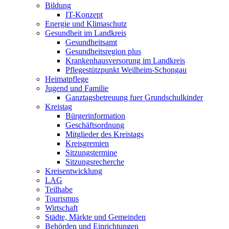
Bildung
IT-Konzept
Energie und Klimaschutz
Gesundheit im Landkreis
Gesundheitsamt
Gesundheitsregion plus
Krankenhausversorung im Landkreis
Pflegestützpunkt Weilheim-Schongau
Heimatpflege
Jugend und Familie
Ganztagsbetreuung fuer Grundschulkinder
Kreistag
Bürgerinformation
Geschäftsordnung
Mitglieder des Kreistags
Kreisgremien
Sitzungstermine
Sitzungsrecherche
Kreisentwicklung
LAG
Teilhabe
Tourismus
Wirtschaft
Städte, Märkte und Gemeinden
Behörden und Einrichtungen