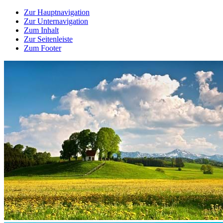
Zur Hauptnavigation
Zur Unternavigation
Zum Inhalt
Zur Seitenleiste
Zum Footer