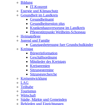
Bildung
IT-Konzept
Energie und Klimaschutz
Gesundheit im Landkreis
Gesundheitsamt
Gesundheitsregion plus
Krankenhausversorung im Landkreis
Pflegestützpunkt Weilheim-Schongau
Heimatpflege
Jugend und Familie
Ganztagsbetreuung fuer Grundschulkinder
Kreistag
Bürgerinformation
Geschäftsordnung
Mitglieder des Kreistags
Kreisgremien
Sitzungstermine
Sitzungsrecherche
Kreisentwicklung
LAG
Teilhabe
Tourismus
Wirtschaft
Städte, Märkte und Gemeinden
Behörden und Einrichtungen