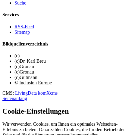
Suche
Services
RSS-Feed
Sitemap
Bildquellenverzeichnis
(c)
(c)Dr. Karl Breu
(c)Gronau
(c)Gronau
(c)Gutmann
© Inclusion Europe
CMS
:
LivingData
komXcms
Seitenanfang
Cookie-Einstellungen
Wir verwenden Cookies, um Ihnen ein optimales Webseiten-
Erlebnis zu bieten. Dazu zählen Cookies, die für den Betrieb der
Seite und für die Steuerung unserer kommerziellen