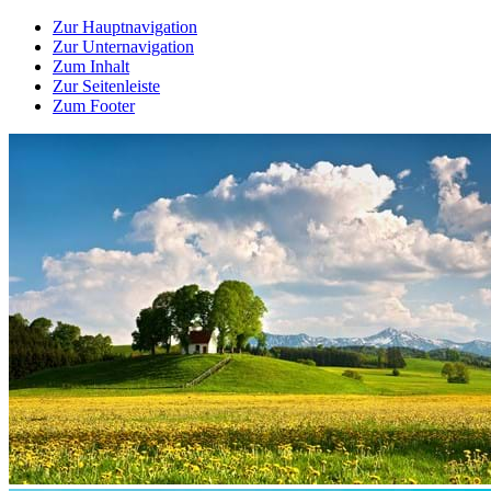
Zur Hauptnavigation
Zur Unternavigation
Zum Inhalt
Zur Seitenleiste
Zum Footer