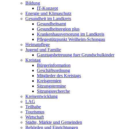
Bildung
IT-Konzept
Energie und Klimaschutz
Gesundheit im Landkreis
Gesundheitsamt
Gesundheitsregion plus
Krankenhausversorung im Landkreis
Pflegestützpunkt Weilheim-Schongau
Heimatpflege
Jugend und Familie
Ganztagsbetreuung fuer Grundschulkinder
Kreistag
Bürgerinformation
Geschäftsordnung
Mitglieder des Kreistags
Kreisgremien
Sitzungstermine
Sitzungsrecherche
Kreisentwicklung
LAG
Teilhabe
Tourismus
Wirtschaft
Städte, Märkte und Gemeinden
Behörden und Einrichtungen