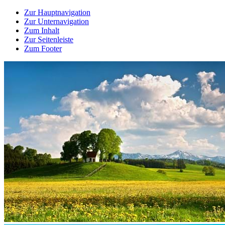
Zur Hauptnavigation
Zur Unternavigation
Zum Inhalt
Zur Seitenleiste
Zum Footer