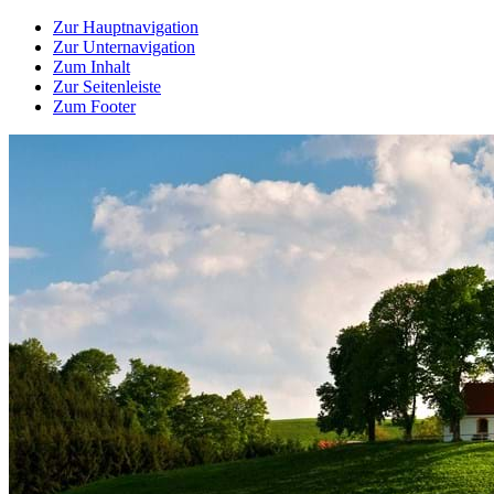
Zur Hauptnavigation
Zur Unternavigation
Zum Inhalt
Zur Seitenleiste
Zum Footer