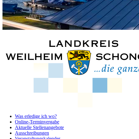
Was erledige ich wo?
Online-Terminvergabe
Aktuelle Stellenangebote
Ausschreibungen
Veranstaltungskalender