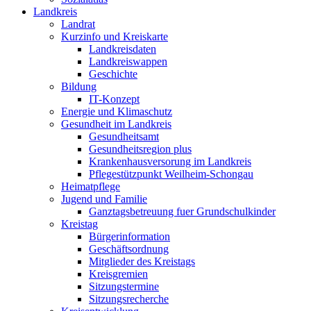
Landkreis
Landrat
Kurzinfo und Kreiskarte
Landkreisdaten
Landkreiswappen
Geschichte
Bildung
IT-Konzept
Energie und Klimaschutz
Gesundheit im Landkreis
Gesundheitsamt
Gesundheitsregion plus
Krankenhausversorung im Landkreis
Pflegestützpunkt Weilheim-Schongau
Heimatpflege
Jugend und Familie
Ganztagsbetreuung fuer Grundschulkinder
Kreistag
Bürgerinformation
Geschäftsordnung
Mitglieder des Kreistags
Kreisgremien
Sitzungstermine
Sitzungsrecherche