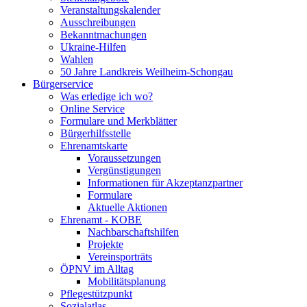
Veranstaltungskalender
Ausschreibungen
Bekanntmachungen
Ukraine-Hilfen
Wahlen
50 Jahre Landkreis Weilheim-Schongau
Bürgerservice
Was erledige ich wo?
Online Service
Formulare und Merkblätter
Bürgerhilfsstelle
Ehrenamtskarte
Voraussetzungen
Vergünstigungen
Informationen für Akzeptanzpartner
Formulare
Aktuelle Aktionen
Ehrenamt - KOBE
Nachbarschaftshilfen
Projekte
Vereinsporträts
ÖPNV im Alltag
Mobilitätsplanung
Pflegestützpunkt
Sozialatlas