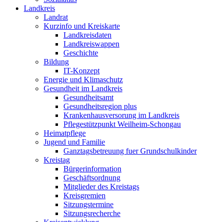
Landkreis
Landrat
Kurzinfo und Kreiskarte
Landkreisdaten
Landkreiswappen
Geschichte
Bildung
IT-Konzept
Energie und Klimaschutz
Gesundheit im Landkreis
Gesundheitsamt
Gesundheitsregion plus
Krankenhausversorung im Landkreis
Pflegestützpunkt Weilheim-Schongau
Heimatpflege
Jugend und Familie
Ganztagsbetreuung fuer Grundschulkinder
Kreistag
Bürgerinformation
Geschäftsordnung
Mitglieder des Kreistags
Kreisgremien
Sitzungstermine
Sitzungsrecherche