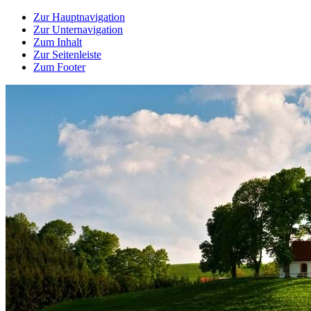
Zur Hauptnavigation
Zur Unternavigation
Zum Inhalt
Zur Seitenleiste
Zum Footer