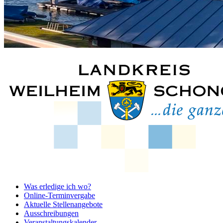
Was erledige ich wo?
Online-Terminvergabe
Aktuelle Stellenangebote
Ausschreibungen
Veranstaltungskalender