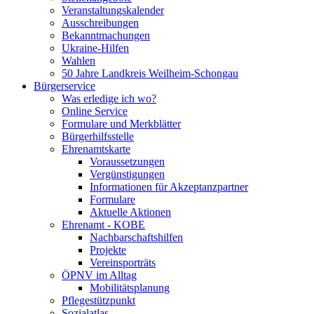
Veranstaltungskalender
Ausschreibungen
Bekanntmachungen
Ukraine-Hilfen
Wahlen
50 Jahre Landkreis Weilheim-Schongau
Bürgerservice
Was erledige ich wo?
Online Service
Formulare und Merkblätter
Bürgerhilfsstelle
Ehrenamtskarte
Voraussetzungen
Vergünstigungen
Informationen für Akzeptanzpartner
Formulare
Aktuelle Aktionen
Ehrenamt - KOBE
Nachbarschaftshilfen
Projekte
Vereinsporträts
ÖPNV im Alltag
Mobilitätsplanung
Pflegestützpunkt
Sozialatlas