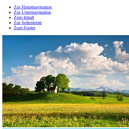
Zur Hauptnavigation
Zur Unternavigation
Zum Inhalt
Zur Seitenleiste
Zum Footer