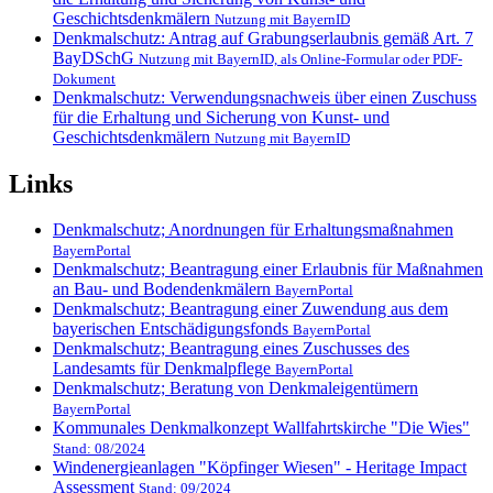
Geschichtsdenkmälern
Nutzung mit BayernID
Denkmalschutz: Antrag auf Grabungserlaubnis gemäß Art. 7
BayDSchG
Nutzung mit BayernID, als Online-Formular oder PDF-
Dokument
Denkmalschutz: Verwendungsnachweis über einen Zuschuss
für die Erhaltung und Sicherung von Kunst- und
Geschichtsdenkmälern
Nutzung mit BayernID
Links
Denkmalschutz; Anordnungen für Erhaltungsmaßnahmen
BayernPortal
Denkmalschutz; Beantragung einer Erlaubnis für Maßnahmen
an Bau- und Bodendenkmälern
BayernPortal
Denkmalschutz; Beantragung einer Zuwendung aus dem
bayerischen Entschädigungsfonds
BayernPortal
Denkmalschutz; Beantragung eines Zuschusses des
Landesamts für Denkmalpflege
BayernPortal
Denkmalschutz; Beratung von Denkmaleigentümern
BayernPortal
Kommunales Denkmalkonzept Wallfahrtskirche "Die Wies"
Stand: 08/2024
Windenergieanlagen "Köpfinger Wiesen" - Heritage Impact
Assessment
Stand: 09/2024