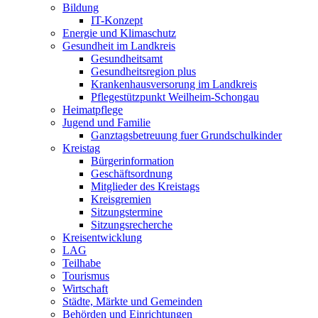
Bildung
IT-Konzept
Energie und Klimaschutz
Gesundheit im Landkreis
Gesundheitsamt
Gesundheitsregion plus
Krankenhausversorung im Landkreis
Pflegestützpunkt Weilheim-Schongau
Heimatpflege
Jugend und Familie
Ganztagsbetreuung fuer Grundschulkinder
Kreistag
Bürgerinformation
Geschäftsordnung
Mitglieder des Kreistags
Kreisgremien
Sitzungstermine
Sitzungsrecherche
Kreisentwicklung
LAG
Teilhabe
Tourismus
Wirtschaft
Städte, Märkte und Gemeinden
Behörden und Einrichtungen