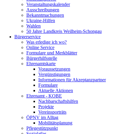
Veranstaltungskalender
Ausschreibungen
Bekanntmachungen
Ukraine-Hilfen
Wahlen
50 Jahre Landkreis Weilheim-Schongau
Bürgerservice
Was erledige ich wo?
Online Service
Formulare und Merkblätter
Bürgerhilfsstelle
Ehrenamtskarte
Voraussetzungen
Vergünstigungen
Informationen für Akzeptanzpartner
Formulare
Aktuelle Aktionen
Ehrenamt - KOBE
Nachbarschaftshilfen
Projekte
Vereinsporträts
ÖPNV im Alltag
Mobilitätsplanung
Pflegestützpunkt
Sozialatlas