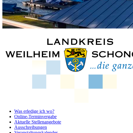
Was erledige ich wo?
Online-Terminvergabe
Aktuelle Stellenangebote
Ausschreibungen
Veranstaltungskalender