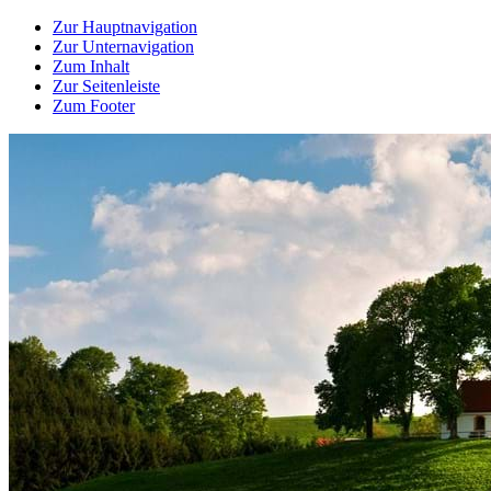
Zur Hauptnavigation
Zur Unternavigation
Zum Inhalt
Zur Seitenleiste
Zum Footer