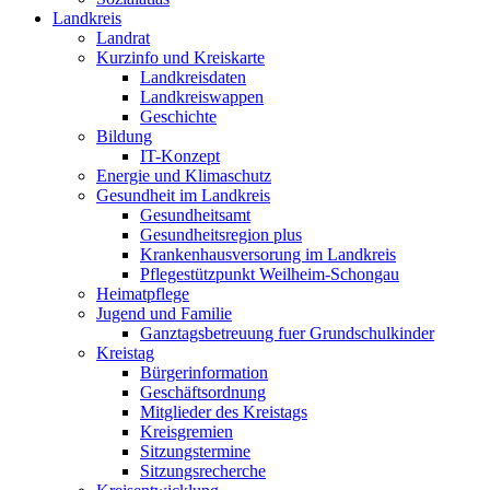
Landkreis
Landrat
Kurzinfo und Kreiskarte
Landkreisdaten
Landkreiswappen
Geschichte
Bildung
IT-Konzept
Energie und Klimaschutz
Gesundheit im Landkreis
Gesundheitsamt
Gesundheitsregion plus
Krankenhausversorung im Landkreis
Pflegestützpunkt Weilheim-Schongau
Heimatpflege
Jugend und Familie
Ganztagsbetreuung fuer Grundschulkinder
Kreistag
Bürgerinformation
Geschäftsordnung
Mitglieder des Kreistags
Kreisgremien
Sitzungstermine
Sitzungsrecherche