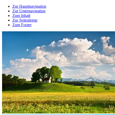
Zur Hauptnavigation
Zur Unternavigation
Zum Inhalt
Zur Seitenleiste
Zum Footer