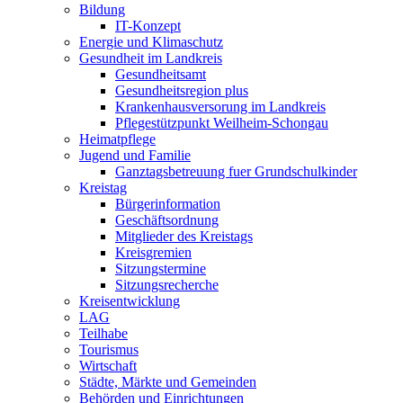
Bildung
IT-Konzept
Energie und Klimaschutz
Gesundheit im Landkreis
Gesundheitsamt
Gesundheitsregion plus
Krankenhausversorung im Landkreis
Pflegestützpunkt Weilheim-Schongau
Heimatpflege
Jugend und Familie
Ganztagsbetreuung fuer Grundschulkinder
Kreistag
Bürgerinformation
Geschäftsordnung
Mitglieder des Kreistags
Kreisgremien
Sitzungstermine
Sitzungsrecherche
Kreisentwicklung
LAG
Teilhabe
Tourismus
Wirtschaft
Städte, Märkte und Gemeinden
Behörden und Einrichtungen