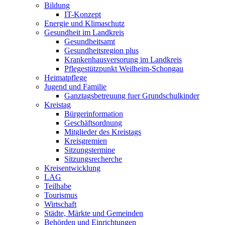
Bildung
IT-Konzept
Energie und Klimaschutz
Gesundheit im Landkreis
Gesundheitsamt
Gesundheitsregion plus
Krankenhausversorung im Landkreis
Pflegestützpunkt Weilheim-Schongau
Heimatpflege
Jugend und Familie
Ganztagsbetreuung fuer Grundschulkinder
Kreistag
Bürgerinformation
Geschäftsordnung
Mitglieder des Kreistags
Kreisgremien
Sitzungstermine
Sitzungsrecherche
Kreisentwicklung
LAG
Teilhabe
Tourismus
Wirtschaft
Städte, Märkte und Gemeinden
Behörden und Einrichtungen