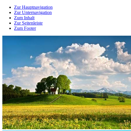
Zur Hauptnavigation
Zur Unternavigation
Zum Inhalt
Zur Seitenleiste
Zum Footer