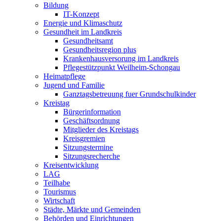
Bildung
IT-Konzept
Energie und Klimaschutz
Gesundheit im Landkreis
Gesundheitsamt
Gesundheitsregion plus
Krankenhausversorung im Landkreis
Pflegestützpunkt Weilheim-Schongau
Heimatpflege
Jugend und Familie
Ganztagsbetreuung fuer Grundschulkinder
Kreistag
Bürgerinformation
Geschäftsordnung
Mitglieder des Kreistags
Kreisgremien
Sitzungstermine
Sitzungsrecherche
Kreisentwicklung
LAG
Teilhabe
Tourismus
Wirtschaft
Städte, Märkte und Gemeinden
Behörden und Einrichtungen