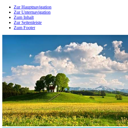
Zur Hauptnavigation
Zur Unternavigation
Zum Inhalt
Zur Seitenleiste
Zum Footer