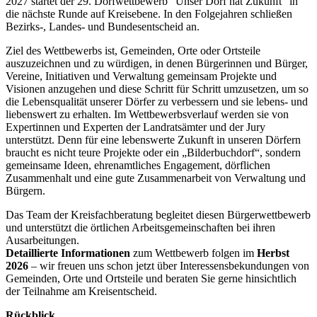
2027 startet der 29. Dorfwettbewerb "Unser Dorf hat Zukunft" in
die nächste Runde auf Kreisebene. In den Folgejahren schließen
Bezirks-, Landes- und Bundesentscheid an.
Ziel des Wettbewerbs ist, Gemeinden, Orte oder Ortsteile
auszuzeichnen und zu würdigen, in denen Bürgerinnen und Bürger,
Vereine, Initiativen und Verwaltung gemeinsam Projekte und
Visionen anzugehen und diese Schritt für Schritt umzusetzen, um so
die Lebensqualität unserer Dörfer zu verbessern und sie lebens- und
liebenswert zu erhalten. Im Wettbewerbsverlauf werden sie von
Expertinnen und Experten der Landratsämter und der Jury
unterstützt. Denn für eine lebenswerte Zukunft in unseren Dörfern
braucht es nicht teure Projekte oder ein „Bilderbuchdorf“, sondern
gemeinsame Ideen, ehrenamtliches Engagement, dörflichen
Zusammenhalt und eine gute Zusammenarbeit von Verwaltung und
Bürgern.
Das Team der Kreisfachberatung begleitet diesen Bürgerwettbewerb
und unterstützt die örtlichen Arbeitsgemeinschaften bei ihren
Ausarbeitungen.
Detaillierte Informationen
zum Wettbewerb folgen im
Herbst
2026
– wir freuen uns schon jetzt über Interessensbekundungen von
Gemeinden, Orte und Ortsteile und beraten Sie gerne hinsichtlich
der Teilnahme am Kreisentscheid.
Rückblick