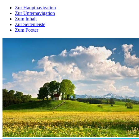
Zur Hauptnavigation
Zur Unternavigation
Zum Inhalt
Zur Seitenleiste
Zum Footer