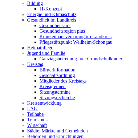
Bildung
IT-Konzept
Energie und Klimaschutz
Gesundheit im Landkreis
Gesundheitsamt
Gesundheitsregion plus
Krankenhausversorung im Landkreis
Pflegestützpunkt Weilheim-Schongau
Heimatpflege
Jugend und Familie
Ganztagsbetreuung fuer Grundschulkinder
Kreistag
Bürgerinformation
Geschäftsordnung
Mitglieder des Kreistags
Kreisgremien
Sitzungstermine
Sitzungsrecherche
Kreisentwicklung
LAG
Teilhabe
Tourismus
Wirtschaft
Städte, Märkte und Gemeinden
Behörden und Einrichtungen