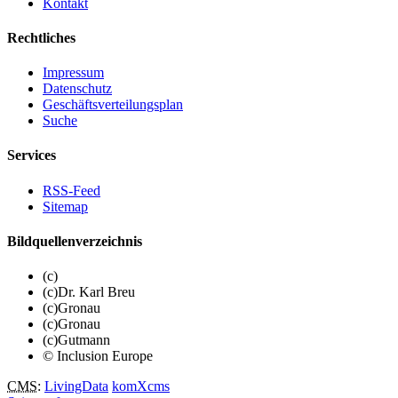
Kontakt
Rechtliches
Impressum
Datenschutz
Geschäftsverteilungsplan
Suche
Services
RSS-Feed
Sitemap
Bildquellenverzeichnis
(c)
(c)Dr. Karl Breu
(c)Gronau
(c)Gronau
(c)Gutmann
© Inclusion Europe
CMS
:
LivingData
komXcms