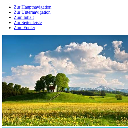
Zur Hauptnavigation
Zur Unternavigation
Zum Inhalt
Zur Seitenleiste
Zum Footer