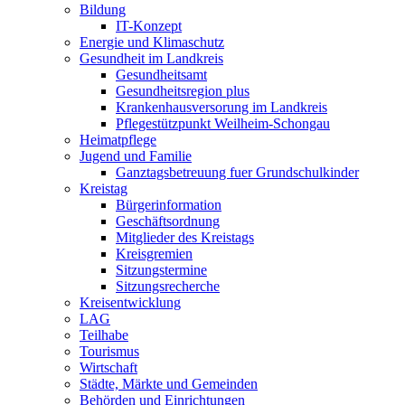
Bildung
IT-Konzept
Energie und Klimaschutz
Gesundheit im Landkreis
Gesundheitsamt
Gesundheitsregion plus
Krankenhausversorung im Landkreis
Pflegestützpunkt Weilheim-Schongau
Heimatpflege
Jugend und Familie
Ganztagsbetreuung fuer Grundschulkinder
Kreistag
Bürgerinformation
Geschäftsordnung
Mitglieder des Kreistags
Kreisgremien
Sitzungstermine
Sitzungsrecherche
Kreisentwicklung
LAG
Teilhabe
Tourismus
Wirtschaft
Städte, Märkte und Gemeinden
Behörden und Einrichtungen