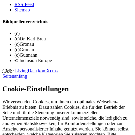
RSS-Feed
Sitemap
Bildquellenverzeichnis
(c)
(c)Dr. Karl Breu
(c)Gronau
(c)Gronau
(c)Gutmann
© Inclusion Europe
CMS
:
LivingData
komXcms
Seitenanfang
Cookie-Einstellungen
Wir verwenden Cookies, um Ihnen ein optimales Webseiten-
Erlebnis zu bieten. Dazu zählen Cookies, die für den Betrieb der
Seite und für die Steuerung unserer kommerziellen
Unternehmensziele notwendig sind, sowie solche, die lediglich zu
anonymen Statistikzwecken, für Komforteinstellungen oder zur
Anzeige personalisierter Inhalte genutzt werden. Sie können selbst
entscheiden, welche Kategorien Sie zulassen möchten. Bitte