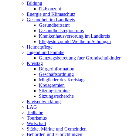
Bildung
IT-Konzept
Energie und Klimaschutz
Gesundheit im Landkreis
Gesundheitsamt
Gesundheitsregion plus
Krankenhausversorung im Landkreis
Pflegestützpunkt Weilheim-Schongau
Heimatpflege
Jugend und Familie
Ganztagsbetreuung fuer Grundschulkinder
Kreistag
Bürgerinformation
Geschäftsordnung
Mitglieder des Kreistags
Kreisgremien
Sitzungstermine
Sitzungsrecherche
Kreisentwicklung
LAG
Teilhabe
Tourismus
Wirtschaft
Städte, Märkte und Gemeinden
Behörden und Einrichtungen