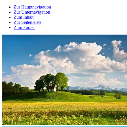
Zur Hauptnavigation
Zur Unternavigation
Zum Inhalt
Zur Seitenleiste
Zum Footer