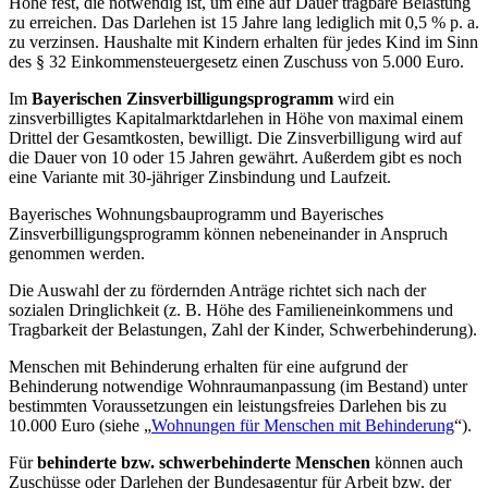
Höhe fest, die notwendig ist, um eine auf Dauer tragbare Belastung
zu erreichen. Das Darlehen ist 15 Jahre lang lediglich mit 0,5 % p. a.
zu verzinsen. Haushalte mit Kindern erhalten für jedes Kind im Sinn
des § 32 Einkommensteuergesetz einen Zuschuss von 5.000 Euro.
Im
Bayerischen Zinsverbilligungsprogramm
wird ein
zinsverbilligtes Kapitalmarktdarlehen in Höhe von maximal einem
Drittel der Gesamtkosten, bewilligt. Die Zinsverbilligung wird auf
die Dauer von 10 oder 15 Jahren gewährt. Außerdem gibt es noch
eine Variante mit 30-jähriger Zinsbindung und Laufzeit.
Bayerisches Wohnungsbauprogramm und Bayerisches
Zinsverbilligungsprogramm können nebeneinander in Anspruch
genommen werden.
Die Auswahl der zu fördernden Anträge richtet sich nach der
sozialen Dringlichkeit (z. B. Höhe des Familieneinkommens und
Tragbarkeit der Belastungen, Zahl der Kinder, Schwerbehinderung).
Menschen mit Behinderung erhalten für eine aufgrund der
Behinderung notwendige Wohnraumanpassung (im Bestand) unter
bestimmten Voraussetzungen ein leistungsfreies Darlehen bis zu
10.000 Euro (siehe „
Wohnungen für Menschen mit Behinderung
“).
Für
behinderte bzw. schwerbehinderte Menschen
können auch
Zuschüsse oder Darlehen der Bundesagentur für Arbeit bzw. der