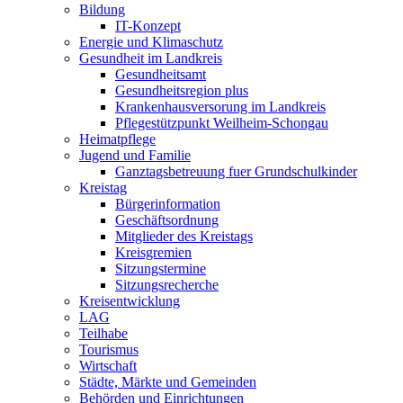
Bildung
IT-Konzept
Energie und Klimaschutz
Gesundheit im Landkreis
Gesundheitsamt
Gesundheitsregion plus
Krankenhausversorung im Landkreis
Pflegestützpunkt Weilheim-Schongau
Heimatpflege
Jugend und Familie
Ganztagsbetreuung fuer Grundschulkinder
Kreistag
Bürgerinformation
Geschäftsordnung
Mitglieder des Kreistags
Kreisgremien
Sitzungstermine
Sitzungsrecherche
Kreisentwicklung
LAG
Teilhabe
Tourismus
Wirtschaft
Städte, Märkte und Gemeinden
Behörden und Einrichtungen