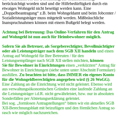
berücksichtigt worden sind und die Hilfebedürftigkeit durch ein
etwaiges Wohngeld nicht beseitigt werden kann. Eine
„Doppelbeantragung“ z.B. beim Wohngeldamt und beim Jobcenter /
Sozialleistungsträger muss mitgeteilt werden. Mißbräuchliche
Inanspruchnahmen können mit einem Bußgeld belegt werden.
Achtung bei Betreuung: Das Online-Verfahren für den Antrag
auf Wohngeld ist nun auch für Heimbewohner möglich.
Sofern Sie als Betreuer, als Sorgeberechtigter, Bevollmächtigter
oder als Leistungsträger nach dem SGB XII handeln
und einen
Antrag auf Wohngeld für Ihre Betreuten / für den
Leistungsempfänger nach SGB XII stellen möchten,
können
Sie
für Bewohner in Einrichtungen
einen „verkürzten“ Antrag für
Bewohner in Einrichtungen (siehe unten unter Abschnitt Formulare)
ausfüllen.
Zu beachten ist bitte, dass IMMER ein eigenes Konto
für die Wohngeldberechtigten angegeben wird (§ 26 WoGG)
.
Eine Zahlung an die Einrichtung wird nicht geleistet. Ebenso wird
aus verwaltungsökonomischen Gründen eine laufende Zahlung an
die Leistungsträger i.d.R. nicht gewährleistet, bzw. nur in absoluten
Sonderfällen per Abtretungserklärung geleistet.
Bei sog. „formlosen Antragstellungen“ bitten wir ein aktuelles SGB
XII-Berechnungsblatt mit beizufügen und den förmlichen Antrag so
rasch wie möglich nachzureichen.