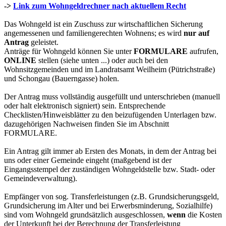
->
Link zum Wohngeldrechner nach aktuellem Recht
Das Wohngeld ist ein Zuschuss zur wirtschaftlichen Sicherung
angemessenen und familiengerechten Wohnens; es wird
nur auf
Antrag
geleistet.
Anträge für Wohngeld können Sie unter
FORMULARE
aufrufen,
ONLINE
stellen (siehe unten ...) oder auch bei den
Wohnsitzgemeinden und im Landratsamt Weilheim (Pütrichstraße)
und Schongau (Bauerngasse) holen.
Der Antrag muss vollständig ausgefüllt und unterschrieben (manuell
oder halt elektronisch signiert) sein. Entsprechende
Checklisten/Hinweisblätter zu den beizufügenden Unterlagen bzw.
dazugehörigen Nachweisen finden Sie im Abschnitt
FORMULARE.
Ein Antrag gilt immer ab Ersten des Monats, in dem der Antrag bei
uns oder einer Gemeinde eingeht (maßgebend ist der
Eingangsstempel der zuständigen Wohngeldstelle bzw. Stadt- oder
Gemeindeverwaltung).
Empfänger von sog. Transferleistungen (z.B. Grundsicherungsgeld,
Grundsicherung im Alter und bei Erwerbsminderung, Sozialhilfe)
sind vom Wohngeld grundsätzlich ausgeschlossen,
wenn
die Kosten
der Unterkunft bei der Berechnung der Transferleistung