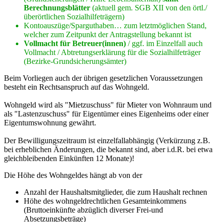
Berechnungsblätter
(aktuell gem. SGB XII von den örtl./
überörtlichen Sozialhilfeträgern)
Kontoauszüge/Sparguthaben… zum letztmöglichen Stand,
welcher zum Zeitpunkt der Antragstellung bekannt ist
Vollmacht für Betreuer(innen)
/ ggf. im Einzelfall auch
Vollmacht / Abtretungserklärung für die Sozialhilfeträger
(Bezirke-Grundsicherungsämter)
Beim Vorliegen auch der übrigen gesetzlichen Voraussetzungen
besteht ein Rechtsanspruch auf das Wohngeld.
Wohngeld wird als "Mietzuschuss" für Mieter von Wohnraum und
als "Lastenzuschuss" für Eigentümer eines Eigenheims oder einer
Eigentumswohnung gewährt.
Der Bewilligungszeitraum ist einzelfallabhängig (Verkürzung z.B.
bei erheblichen Änderungen, die bekannt sind, aber i.d.R. bei etwa
gleichbleibenden Einkünften 12 Monate)!
Die Höhe des Wohngeldes hängt ab von der
Anzahl der Haushaltsmitglieder, die zum Haushalt rechnen
Höhe des wohngeldrechtlichen Gesamteinkommens
(Bruttoeinkünfte abzüglich diverser Frei-und
Absetzungsbeträge)