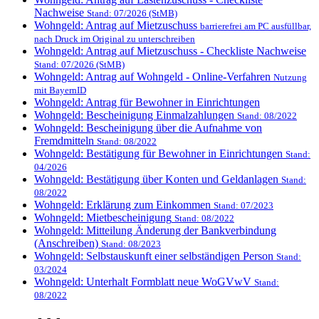
Nachweise
Stand: 07/2026 (StMB)
Wohngeld: Antrag auf Mietzuschuss
barrierefrei am PC ausfüllbar,
nach Druck im Original zu unterschreiben
Wohngeld: Antrag auf Mietzuschuss - Checkliste Nachweise
Stand: 07/2026 (StMB)
Wohngeld: Antrag auf Wohngeld - Online-Verfahren
Nutzung
mit BayernID
Wohngeld: Antrag für Bewohner in Einrichtungen
Wohngeld: Bescheinigung Einmalzahlungen
Stand: 08/2022
Wohngeld: Bescheinigung über die Aufnahme von
Fremdmitteln
Stand: 08/2022
Wohngeld: Bestätigung für Bewohner in Einrichtungen
Stand:
04/2026
Wohngeld: Bestätigung über Konten und Geldanlagen
Stand:
08/2022
Wohngeld: Erklärung zum Einkommen
Stand: 07/2023
Wohngeld: Mietbescheinigung
Stand: 08/2022
Wohngeld: Mitteilung Änderung der Bankverbindung
(Anschreiben)
Stand: 08/2023
Wohngeld: Selbstauskunft einer selbständigen Person
Stand:
03/2024
Wohngeld: Unterhalt Formblatt neue WoGVwV
Stand:
08/2022