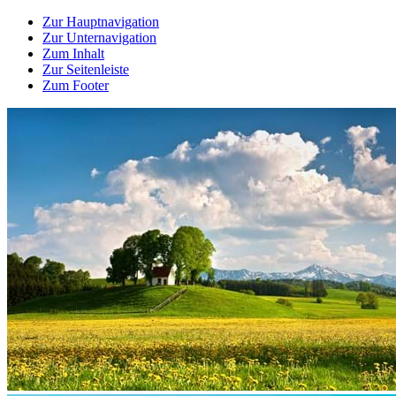
Zur Hauptnavigation
Zur Unternavigation
Zum Inhalt
Zur Seitenleiste
Zum Footer