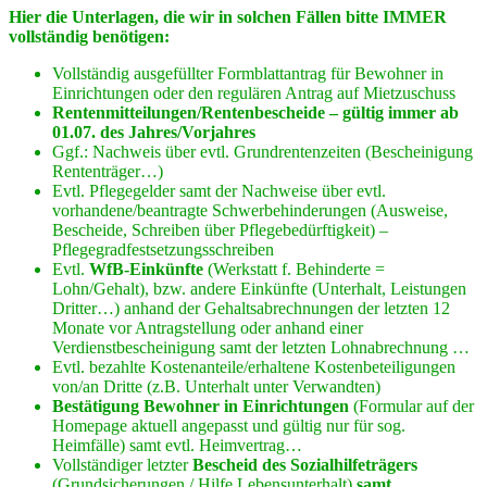
Hier die Unterlagen, die wir in solchen Fällen bitte IMMER
vollständig benötigen:
Vollständig ausgefüllter Formblattantrag für Bewohner in
Einrichtungen oder den regulären Antrag auf Mietzuschuss
Rentenmitteilungen/Rentenbescheide – gültig immer ab
01.07. des Jahres/Vorjahres
Ggf.: Nachweis über evtl. Grundrentenzeiten (Bescheinigung
Rententräger…)
Evtl. Pflegegelder samt der Nachweise über evtl.
vorhandene/beantragte Schwerbehinderungen (Ausweise,
Bescheide, Schreiben über Pflegebedürftigkeit) –
Pflegegradfestsetzungsschreiben
Evtl.
WfB-Einkünfte
(Werkstatt f. Behinderte =
Lohn/Gehalt), bzw. andere Einkünfte (Unterhalt, Leistungen
Dritter…) anhand der Gehaltsabrechnungen der letzten 12
Monate vor Antragstellung oder anhand einer
Verdienstbescheinigung samt der letzten Lohnabrechnung …
Evtl. bezahlte Kostenanteile/erhaltene Kostenbeteiligungen
von/an Dritte (z.B. Unterhalt unter Verwandten)
Bestätigung Bewohner in Einrichtungen
(Formular auf der
Homepage aktuell angepasst und gültig nur für sog.
Heimfälle) samt evtl. Heimvertrag…
Vollständiger letzter
Bescheid des Sozialhilfeträgers
(Grundsicherungen / Hilfe Lebensunterhalt)
samt