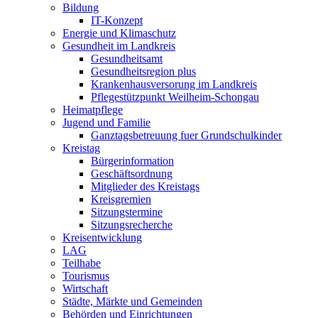
Bildung
IT-Konzept
Energie und Klimaschutz
Gesundheit im Landkreis
Gesundheitsamt
Gesundheitsregion plus
Krankenhausversorung im Landkreis
Pflegestützpunkt Weilheim-Schongau
Heimatpflege
Jugend und Familie
Ganztagsbetreuung fuer Grundschulkinder
Kreistag
Bürgerinformation
Geschäftsordnung
Mitglieder des Kreistags
Kreisgremien
Sitzungstermine
Sitzungsrecherche
Kreisentwicklung
LAG
Teilhabe
Tourismus
Wirtschaft
Städte, Märkte und Gemeinden
Behörden und Einrichtungen