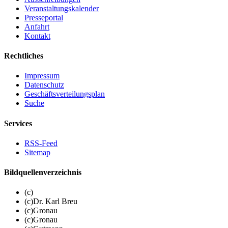
Veranstaltungskalender
Presseportal
Anfahrt
Kontakt
Rechtliches
Impressum
Datenschutz
Geschäftsverteilungsplan
Suche
Services
RSS-Feed
Sitemap
Bildquellenverzeichnis
(c)
(c)Dr. Karl Breu
(c)Gronau
(c)Gronau