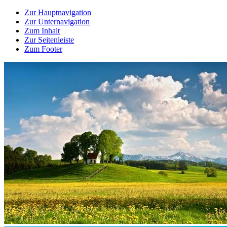
Zur Hauptnavigation
Zur Unternavigation
Zum Inhalt
Zur Seitenleiste
Zum Footer