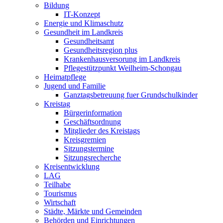
Bildung
IT-Konzept
Energie und Klimaschutz
Gesundheit im Landkreis
Gesundheitsamt
Gesundheitsregion plus
Krankenhausversorung im Landkreis
Pflegestützpunkt Weilheim-Schongau
Heimatpflege
Jugend und Familie
Ganztagsbetreuung fuer Grundschulkinder
Kreistag
Bürgerinformation
Geschäftsordnung
Mitglieder des Kreistags
Kreisgremien
Sitzungstermine
Sitzungsrecherche
Kreisentwicklung
LAG
Teilhabe
Tourismus
Wirtschaft
Städte, Märkte und Gemeinden
Behörden und Einrichtungen