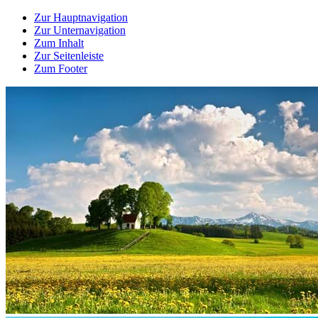
Zur Hauptnavigation
Zur Unternavigation
Zum Inhalt
Zur Seitenleiste
Zum Footer