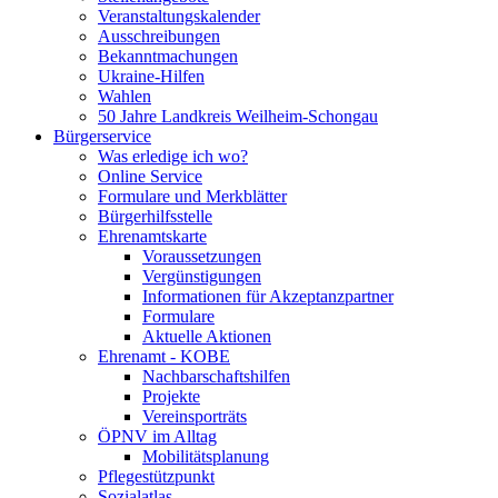
Veranstaltungskalender
Ausschreibungen
Bekanntmachungen
Ukraine-Hilfen
Wahlen
50 Jahre Landkreis Weilheim-Schongau
Bürgerservice
Was erledige ich wo?
Online Service
Formulare und Merkblätter
Bürgerhilfsstelle
Ehrenamtskarte
Voraussetzungen
Vergünstigungen
Informationen für Akzeptanzpartner
Formulare
Aktuelle Aktionen
Ehrenamt - KOBE
Nachbarschaftshilfen
Projekte
Vereinsporträts
ÖPNV im Alltag
Mobilitätsplanung
Pflegestützpunkt
Sozialatlas