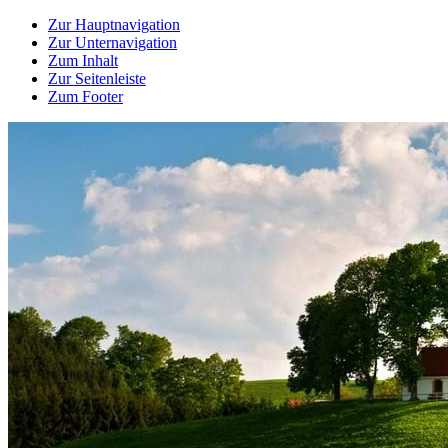
Zur Hauptnavigation
Zur Unternavigation
Zum Inhalt
Zur Seitenleiste
Zum Footer