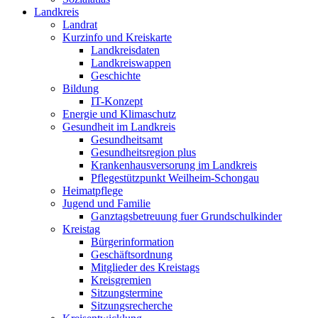
Landkreis
Landrat
Kurzinfo und Kreiskarte
Landkreisdaten
Landkreiswappen
Geschichte
Bildung
IT-Konzept
Energie und Klimaschutz
Gesundheit im Landkreis
Gesundheitsamt
Gesundheitsregion plus
Krankenhausversorung im Landkreis
Pflegestützpunkt Weilheim-Schongau
Heimatpflege
Jugend und Familie
Ganztagsbetreuung fuer Grundschulkinder
Kreistag
Bürgerinformation
Geschäftsordnung
Mitglieder des Kreistags
Kreisgremien
Sitzungstermine
Sitzungsrecherche