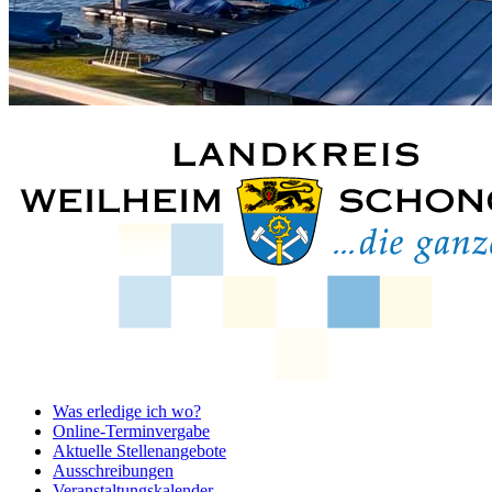
Was erledige ich wo?
Online-Terminvergabe
Aktuelle Stellenangebote
Ausschreibungen
Veranstaltungskalender