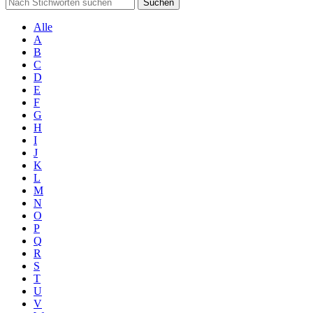
Suchen
Alle
A
B
C
D
E
F
G
H
I
J
K
L
M
N
O
P
Q
R
S
T
U
V