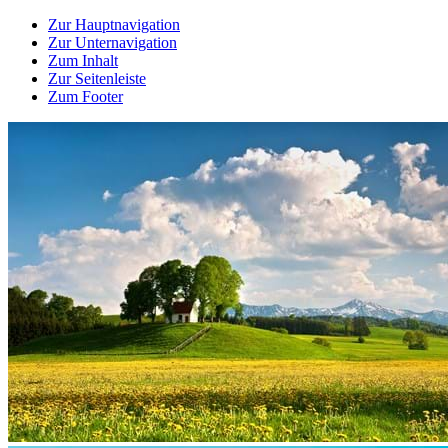
Zur Hauptnavigation
Zur Unternavigation
Zum Inhalt
Zur Seitenleiste
Zum Footer