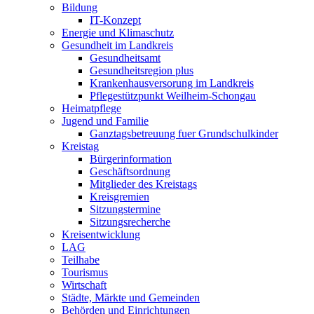
Bildung
IT-Konzept
Energie und Klimaschutz
Gesundheit im Landkreis
Gesundheitsamt
Gesundheitsregion plus
Krankenhausversorung im Landkreis
Pflegestützpunkt Weilheim-Schongau
Heimatpflege
Jugend und Familie
Ganztagsbetreuung fuer Grundschulkinder
Kreistag
Bürgerinformation
Geschäftsordnung
Mitglieder des Kreistags
Kreisgremien
Sitzungstermine
Sitzungsrecherche
Kreisentwicklung
LAG
Teilhabe
Tourismus
Wirtschaft
Städte, Märkte und Gemeinden
Behörden und Einrichtungen