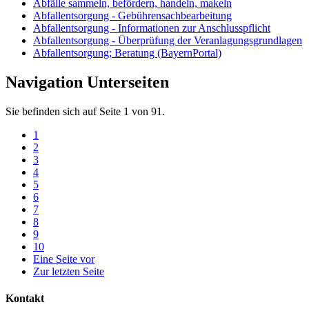
Abfälle sammeln, befördern, handeln, makeln
Abfallentsorgung - Gebührensachbearbeitung
Abfallentsorgung - Informationen zur Anschlusspflicht
Abfallentsorgung - Überprüfung der Veranlagungsgrundlagen
Abfallentsorgung; Beratung (BayernPortal)
Navigation Unterseiten
Sie befinden sich auf Seite 1 von 91.
1
2
3
4
5
6
7
8
9
10
Eine Seite vor
Zur letzten Seite
Kontakt