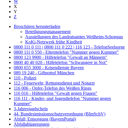
W
X
Y
Z
Broschüren herunterladen
Beteiligungsmanagement
Ausstellungen des Landratsamtes Weilheim-Schongau
KoKi-Netzwerk frühe Kindheit
0800 111 0 111 | 0800 111 0 222 | 116 123 - TelefonSeelsorge
0800 111 0 550 - Elterntelefon "Nummer gegen Kummer"
0800 123 9900 - Hilfetelefon "Gewalt an Männern"
0800 40 40 020 - Hilfetelefon "Schwangere in Not"
0800 655 3000 - Krisendienste Bayern
089 19 240 - Giftnotruf München
110 - Polizei
112 - Feuerwehr, Rettungsdienst und Notarzt
116 006 - Opfer-Telefon des Weißen Rings
116 016 - Hilfetelefon "Gewalt gegen Frauen"
116 111 - Kinder- und Jugendtelefon "Nummer gegen
Kummer"
3-Jahresjagdschein
44. Bundesimissionsschutzverordnung (BImSchV)
Abfall; Entsorgung (BayernPortal)
Abfallablagerungen