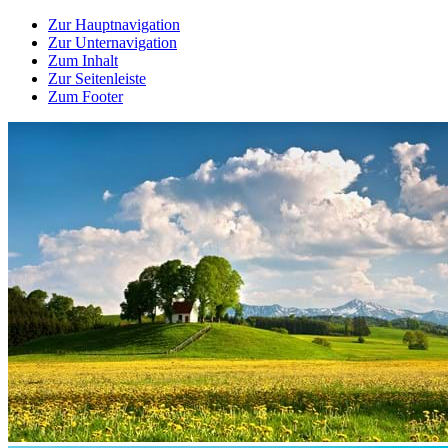
Zur Hauptnavigation
Zur Unternavigation
Zum Inhalt
Zur Seitenleiste
Zum Footer