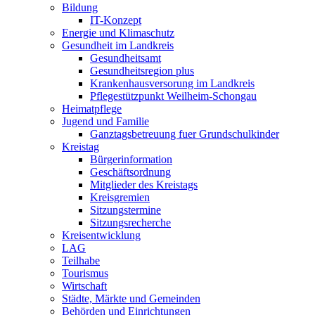
Bildung
IT-Konzept
Energie und Klimaschutz
Gesundheit im Landkreis
Gesundheitsamt
Gesundheitsregion plus
Krankenhausversorung im Landkreis
Pflegestützpunkt Weilheim-Schongau
Heimatpflege
Jugend und Familie
Ganztagsbetreuung fuer Grundschulkinder
Kreistag
Bürgerinformation
Geschäftsordnung
Mitglieder des Kreistags
Kreisgremien
Sitzungstermine
Sitzungsrecherche
Kreisentwicklung
LAG
Teilhabe
Tourismus
Wirtschaft
Städte, Märkte und Gemeinden
Behörden und Einrichtungen