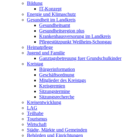
Bildung
IT-Konzept
Energie und Klimaschutz
Gesundheit im Landkreis
Gesundheitsamt
Gesundheitsregion plus
Krankenhausversorung im Landkreis
Pflegestützpunkt Weilheim-Schongau
Heimatpflege
Jugend und Familie
Ganztagsbetreuung fuer Grundschulkinder
Kreistag
Bürgerinformation
Geschäftsordnung
Mitglieder des Kreistags
Kreisgremien
Sitzungstermine
Sitzungsrecherche
Kreisentwicklung
LAG
Teilhabe
Tourismus
Wirtschaft
Städte, Märkte und Gemeinden
Behörden und Einrichtungen