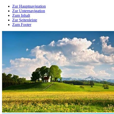
Zur Hauptnavigation
Zur Unternavigation
Zum Inhalt
Zur Seitenleiste
Zum Footer