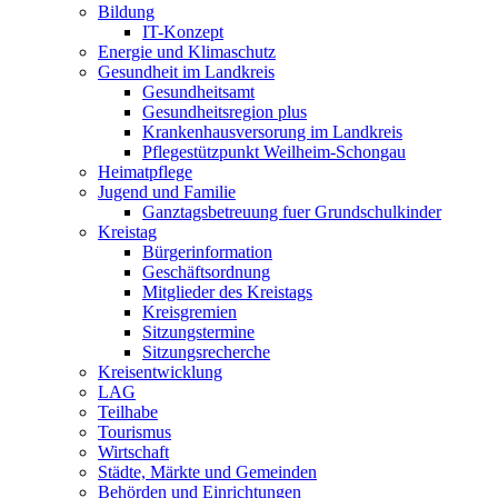
Bildung
IT-Konzept
Energie und Klimaschutz
Gesundheit im Landkreis
Gesundheitsamt
Gesundheitsregion plus
Krankenhausversorung im Landkreis
Pflegestützpunkt Weilheim-Schongau
Heimatpflege
Jugend und Familie
Ganztagsbetreuung fuer Grundschulkinder
Kreistag
Bürgerinformation
Geschäftsordnung
Mitglieder des Kreistags
Kreisgremien
Sitzungstermine
Sitzungsrecherche
Kreisentwicklung
LAG
Teilhabe
Tourismus
Wirtschaft
Städte, Märkte und Gemeinden
Behörden und Einrichtungen