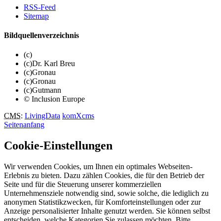
RSS-Feed
Sitemap
Bildquellenverzeichnis
(c)
(c)Dr. Karl Breu
(c)Gronau
(c)Gronau
(c)Gutmann
© Inclusion Europe
CMS
:
LivingData
komXcms
Seitenanfang
Cookie-Einstellungen
Wir verwenden Cookies, um Ihnen ein optimales Webseiten-
Erlebnis zu bieten. Dazu zählen Cookies, die für den Betrieb der
Seite und für die Steuerung unserer kommerziellen
Unternehmensziele notwendig sind, sowie solche, die lediglich zu
anonymen Statistikzwecken, für Komforteinstellungen oder zur
Anzeige personalisierter Inhalte genutzt werden. Sie können selbst
entscheiden, welche Kategorien Sie zulassen möchten. Bitte