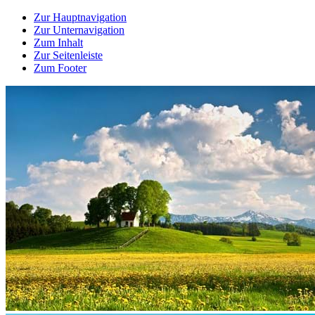
Zur Hauptnavigation
Zur Unternavigation
Zum Inhalt
Zur Seitenleiste
Zum Footer