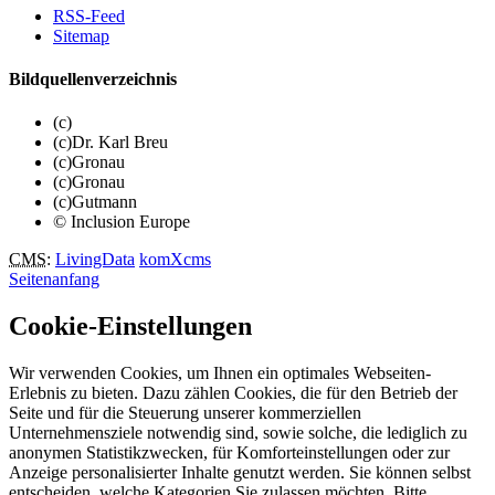
RSS-Feed
Sitemap
Bildquellenverzeichnis
(c)
(c)Dr. Karl Breu
(c)Gronau
(c)Gronau
(c)Gutmann
© Inclusion Europe
CMS
:
LivingData
komXcms
Seitenanfang
Cookie-Einstellungen
Wir verwenden Cookies, um Ihnen ein optimales Webseiten-
Erlebnis zu bieten. Dazu zählen Cookies, die für den Betrieb der
Seite und für die Steuerung unserer kommerziellen
Unternehmensziele notwendig sind, sowie solche, die lediglich zu
anonymen Statistikzwecken, für Komforteinstellungen oder zur
Anzeige personalisierter Inhalte genutzt werden. Sie können selbst
entscheiden, welche Kategorien Sie zulassen möchten. Bitte