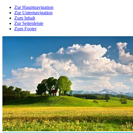
Zur Hauptnavigation
Zur Unternavigation
Zum Inhalt
Zur Seitenleiste
Zum Footer