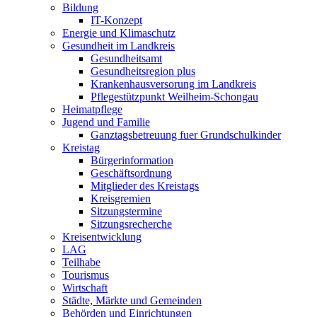
Bildung
IT-Konzept
Energie und Klimaschutz
Gesundheit im Landkreis
Gesundheitsamt
Gesundheitsregion plus
Krankenhausversorung im Landkreis
Pflegestützpunkt Weilheim-Schongau
Heimatpflege
Jugend und Familie
Ganztagsbetreuung fuer Grundschulkinder
Kreistag
Bürgerinformation
Geschäftsordnung
Mitglieder des Kreistags
Kreisgremien
Sitzungstermine
Sitzungsrecherche
Kreisentwicklung
LAG
Teilhabe
Tourismus
Wirtschaft
Städte, Märkte und Gemeinden
Behörden und Einrichtungen