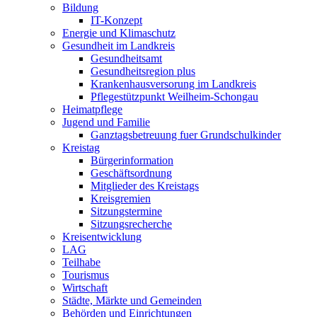
Bildung
IT-Konzept
Energie und Klimaschutz
Gesundheit im Landkreis
Gesundheitsamt
Gesundheitsregion plus
Krankenhausversorung im Landkreis
Pflegestützpunkt Weilheim-Schongau
Heimatpflege
Jugend und Familie
Ganztagsbetreuung fuer Grundschulkinder
Kreistag
Bürgerinformation
Geschäftsordnung
Mitglieder des Kreistags
Kreisgremien
Sitzungstermine
Sitzungsrecherche
Kreisentwicklung
LAG
Teilhabe
Tourismus
Wirtschaft
Städte, Märkte und Gemeinden
Behörden und Einrichtungen