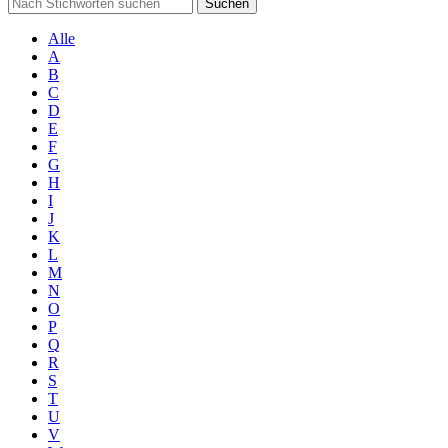
Suchen
Alle
A
B
C
D
E
F
G
H
I
J
K
L
M
N
O
P
Q
R
S
T
U
V