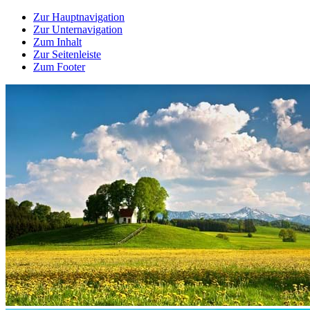
Zur Hauptnavigation
Zur Unternavigation
Zum Inhalt
Zur Seitenleiste
Zum Footer