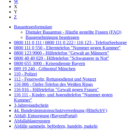
W
X
Y
Z
Bauantragsformulare
Digitaler Bauantrag - Häufig gestellte Fragen (FAQ)
Baugenehmigung beantragen
0800 111 0 111 | 0800 111 0 222 | 116 123 - TelefonSeelsorge
0800 111 0 550 - Elterntelefon "Nummer gegen Kummer"
0800 123 9900 - Hilfetelefon "Gewalt an Männern"
0800 40 40 020 - Hilfetelefon "Schwangere in Not"
0800 655 3000 - Krisendienste Bayern
089 19 240 - Giftnotruf München
110 - Polizei
112 - Feuerwehr, Rettungsdienst und Notarzt
116 006 - Opfer-Telefon des Weißen Rings
116 016 - Hilfetelefon "Gewalt gegen Frauen"
116 111 - Kinder- und Jugendtelefon "Nummer gegen
Kummer"
3-Jahresjagdschein
44. Bundesimissionsschutzverordnung (BImSchV)
Abfall; Entsorgung (BayernPortal)
Abfallablagerungen
Abfälle sammeln, befördern, handeln, makeln