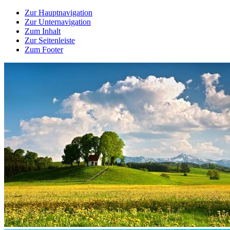
Zur Hauptnavigation
Zur Unternavigation
Zum Inhalt
Zur Seitenleiste
Zum Footer