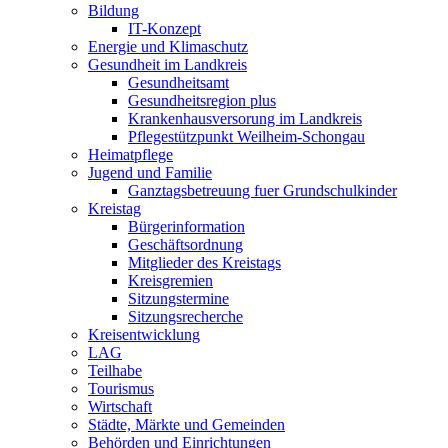
Bildung
IT-Konzept
Energie und Klimaschutz
Gesundheit im Landkreis
Gesundheitsamt
Gesundheitsregion plus
Krankenhausversorung im Landkreis
Pflegestützpunkt Weilheim-Schongau
Heimatpflege
Jugend und Familie
Ganztagsbetreuung fuer Grundschulkinder
Kreistag
Bürgerinformation
Geschäftsordnung
Mitglieder des Kreistags
Kreisgremien
Sitzungstermine
Sitzungsrecherche
Kreisentwicklung
LAG
Teilhabe
Tourismus
Wirtschaft
Städte, Märkte und Gemeinden
Behörden und Einrichtungen