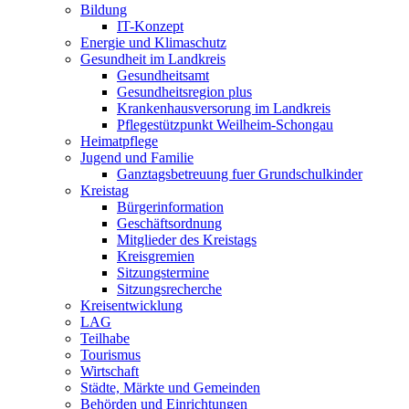
Bildung
IT-Konzept
Energie und Klimaschutz
Gesundheit im Landkreis
Gesundheitsamt
Gesundheitsregion plus
Krankenhausversorung im Landkreis
Pflegestützpunkt Weilheim-Schongau
Heimatpflege
Jugend und Familie
Ganztagsbetreuung fuer Grundschulkinder
Kreistag
Bürgerinformation
Geschäftsordnung
Mitglieder des Kreistags
Kreisgremien
Sitzungstermine
Sitzungsrecherche
Kreisentwicklung
LAG
Teilhabe
Tourismus
Wirtschaft
Städte, Märkte und Gemeinden
Behörden und Einrichtungen