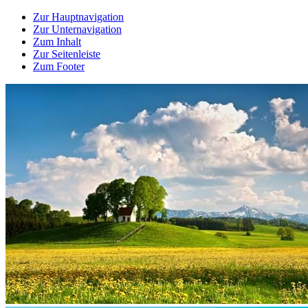
Zur Hauptnavigation
Zur Unternavigation
Zum Inhalt
Zur Seitenleiste
Zum Footer