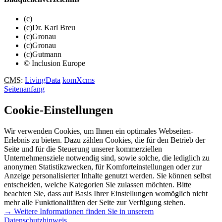
(c)
(c)Dr. Karl Breu
(c)Gronau
(c)Gronau
(c)Gutmann
© Inclusion Europe
CMS
:
LivingData
komXcms
Seitenanfang
Cookie-Einstellungen
Wir verwenden Cookies, um Ihnen ein optimales Webseiten-
Erlebnis zu bieten. Dazu zählen Cookies, die für den Betrieb der
Seite und für die Steuerung unserer kommerziellen
Unternehmensziele notwendig sind, sowie solche, die lediglich zu
anonymen Statistikzwecken, für Komforteinstellungen oder zur
Anzeige personalisierter Inhalte genutzt werden. Sie können selbst
entscheiden, welche Kategorien Sie zulassen möchten. Bitte
beachten Sie, dass auf Basis Ihrer Einstellungen womöglich nicht
mehr alle Funktionalitäten der Seite zur Verfügung stehen.
→ Weitere Informationen finden Sie in unserem
Datenschutzhinweis.