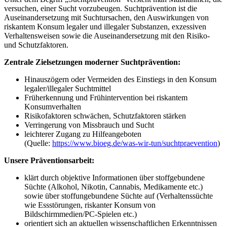
versuchen, einer Sucht vorzubeugen. Suchtprävention ist die
Auseinandersetzung mit Suchtursachen, den Auswirkungen von
riskantem Konsum legaler und illegaler Substanzen, exzessiven
Verhaltensweisen sowie die Auseinandersetzung mit den Risiko-
und Schutzfaktoren.
Zentrale Zielsetzungen moderner Suchtprävention:
Hinauszögern oder Vermeiden des Einstiegs in den Konsum
legaler/illegaler Suchtmittel
Früherkennung und Frühintervention bei riskantem
Konsumverhalten
Risikofaktoren schwächen, Schutzfaktoren stärken
Verringerung von Missbrauch und Sucht
leichterer Zugang zu Hilfeangeboten
(Quelle:
https://www.bioeg.de/was-wir-tun/suchtpraevention
)
Unsere Präventionsarbeit:
klärt durch objektive Informationen über stoffgebundene
Süchte (Alkohol, Nikotin, Cannabis, Medikamente etc.)
sowie über stoffungebundene Süchte auf (Verhaltenssüchte
wie Essstörungen, riskanter Konsum von
Bildschirmmedien/PC-Spielen etc.)
orientiert sich an aktuellen wissenschaftlichen Erkenntnissen