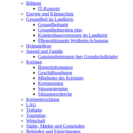
Bildung
IT-Konzept
Energie und Klimaschutz
Gesundheit im Landkreis
Gesundheitsamt
Gesundheitsregion plus
Krankenhausversorung im Landkreis
Pflegestützpunkt Weilheim-Schongau
Heimatpflege
Jugend und Familie
Ganztagsbetreuung fuer Grundschulkinder
Kreistag
Bürgerinformation
Geschäftsordnung
Mitglieder des Kreistags
Kreisgremien
Sitzungstermine
Sitzungsrecherche
Kreisentwicklung
LAG
Teilhabe
Tourismus
Wirtschaft
Städte, Märkte und Gemeinden
Behörden und Einrichtungen