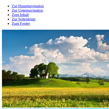
Zur Hauptnavigation
Zur Unternavigation
Zum Inhalt
Zur Seitenleiste
Zum Footer