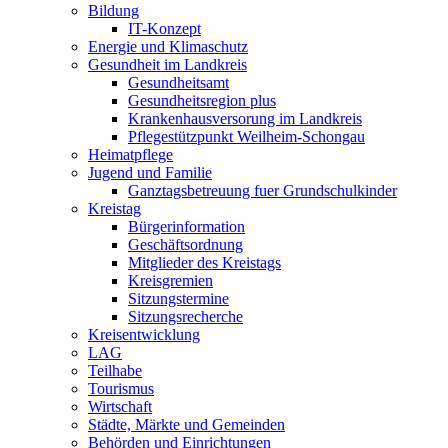
Bildung
IT-Konzept
Energie und Klimaschutz
Gesundheit im Landkreis
Gesundheitsamt
Gesundheitsregion plus
Krankenhausversorung im Landkreis
Pflegestützpunkt Weilheim-Schongau
Heimatpflege
Jugend und Familie
Ganztagsbetreuung fuer Grundschulkinder
Kreistag
Bürgerinformation
Geschäftsordnung
Mitglieder des Kreistags
Kreisgremien
Sitzungstermine
Sitzungsrecherche
Kreisentwicklung
LAG
Teilhabe
Tourismus
Wirtschaft
Städte, Märkte und Gemeinden
Behörden und Einrichtungen