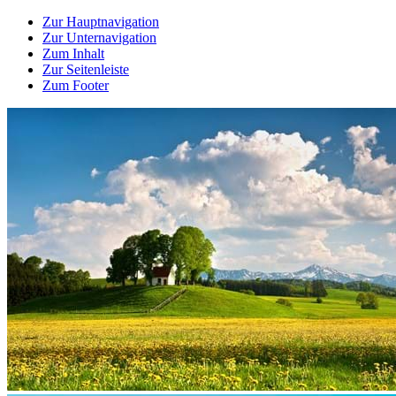
Zur Hauptnavigation
Zur Unternavigation
Zum Inhalt
Zur Seitenleiste
Zum Footer