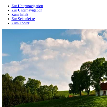
Zur Hauptnavigation
Zur Unternavigation
Zum Inhalt
Zur Seitenleiste
Zum Footer