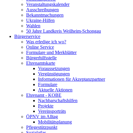
Veranstaltungskalender
Ausschreibungen
Bekanntmachungen
Ukraine-Hilfen
Wahlen
50 Jahre Landkreis Weilheim-Schongau
Bürgerservice
Was erledige ich wo?
Online Service
Formulare und Merkblätter
Bürgerhilfsstelle
Ehrenamtskarte
Voraussetzungen
Vergünstigungen
Informationen für Akzeptanzpartner
Formulare
Aktuelle Aktionen
Ehrenamt - KOBE
Nachbarschaftshilfen
Projekte
Vereinsporträts
ÖPNV im Alltag
Mobilitätsplanung
Pflegestützpunkt
Sozialatlas