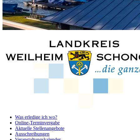
Was erledige ich wo?
Online-Terminvergabe
Aktuelle Stellenangebote
Ausschreibungen
Veranstaltungskalender