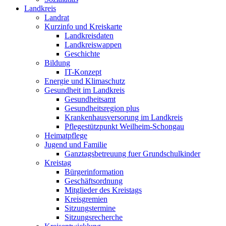
Landkreis
Landrat
Kurzinfo und Kreiskarte
Landkreisdaten
Landkreiswappen
Geschichte
Bildung
IT-Konzept
Energie und Klimaschutz
Gesundheit im Landkreis
Gesundheitsamt
Gesundheitsregion plus
Krankenhausversorung im Landkreis
Pflegestützpunkt Weilheim-Schongau
Heimatpflege
Jugend und Familie
Ganztagsbetreuung fuer Grundschulkinder
Kreistag
Bürgerinformation
Geschäftsordnung
Mitglieder des Kreistags
Kreisgremien
Sitzungstermine
Sitzungsrecherche