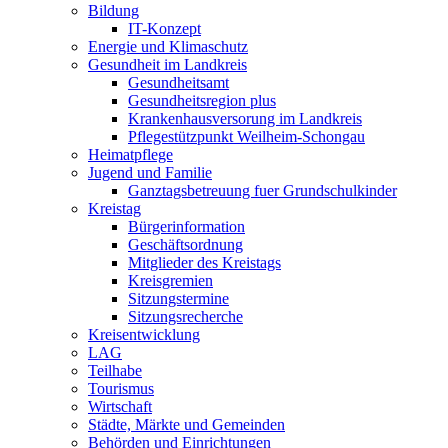
Bildung
IT-Konzept
Energie und Klimaschutz
Gesundheit im Landkreis
Gesundheitsamt
Gesundheitsregion plus
Krankenhausversorung im Landkreis
Pflegestützpunkt Weilheim-Schongau
Heimatpflege
Jugend und Familie
Ganztagsbetreuung fuer Grundschulkinder
Kreistag
Bürgerinformation
Geschäftsordnung
Mitglieder des Kreistags
Kreisgremien
Sitzungstermine
Sitzungsrecherche
Kreisentwicklung
LAG
Teilhabe
Tourismus
Wirtschaft
Städte, Märkte und Gemeinden
Behörden und Einrichtungen