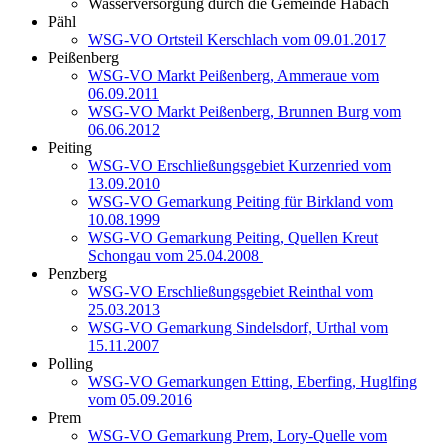
Wasserversorgung durch die Gemeinde Habach
Pähl
WSG-VO Ortsteil Kerschlach vom 09.01.2017
Peißenberg
WSG-VO Markt Peißenberg, Ammeraue vom
06.09.2011
WSG-VO Markt Peißenberg, Brunnen Burg vom
06.06.2012
Peiting
WSG-VO Erschließungsgebiet Kurzenried vom
13.09.2010
WSG-VO Gemarkung Peiting für Birkland vom
10.08.1999
WSG-VO Gemarkung Peiting, Quellen Kreut
Schongau vom 25.04.2008
Penzberg
WSG-VO Erschließungsgebiet Reinthal vom
25.03.2013
WSG-VO Gemarkung Sindelsdorf, Urthal vom
15.11.2007
Polling
WSG-VO Gemarkungen Etting, Eberfing, Huglfing
vom 05.09.2016
Prem
WSG-VO Gemarkung Prem, Lory-Quelle vom