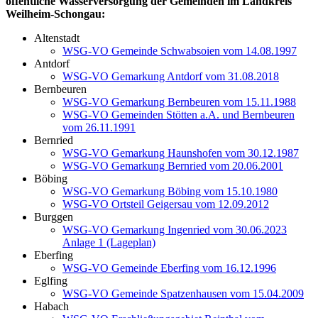
öffentliche Wasserversorgung der Gemeinden im Landkreis
Weilheim-Schongau:
Altenstadt
WSG-VO Gemeinde Schwabsoien vom 14.08.1997
Antdorf
WSG-VO Gemarkung Antdorf vom 31.08.2018
Bernbeuren
WSG-VO Gemarkung Bernbeuren vom 15.11.1988
WSG-VO Gemeinden Stötten a.A. und Bernbeuren
vom 26.11.1991
Bernried
WSG-VO Gemarkung Haunshofen vom 30.12.1987
WSG-VO Gemarkung Bernried vom 20.06.2001
Böbing
WSG-VO Gemarkung Böbing vom 15.10.1980
WSG-VO Ortsteil Geigersau vom 12.09.2012
Burggen
WSG-VO Gemarkung Ingenried vom 30.06.2023
Anlage 1 (Lageplan)
Eberfing
WSG-VO Gemeinde Eberfing vom 16.12.1996
Eglfing
WSG-VO Gemeinde Spatzenhausen vom 15.04.2009
Habach