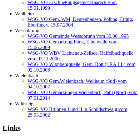
WSG-VO Erschließungsgebiet Haareck vom
15.01.1999
Weilheim
WSG-VO Gem. WM, Deutenhausen, Polling, Etting,
Eberfing v. 15.07.2004
Wessobrunn
WSG-VO Gemeinde Wessobrunn vom 30.06.1995
WSG-VO Gemarkung Forst, Eibenwald vom
15.06.2009
WSG-VO WBV Lichtenau-Zellsee, Raffelbachquelle
vom 02.11.2000
WSG-VO Wippbergquelle, Gem. Rott (LRA LL) vom
02.10.2006
Wielenbach
WSG-VO Gem.Wielenbach, Weilheim (Süd) vom
04.10.2007
WSG-VO Gemarkungen Wielenbach, Pähl (Nord) vom
07.01.2014
Wildsteig
WSG-VO Brunnen I und II in Schildschwaig vom
25.03.2002
Links