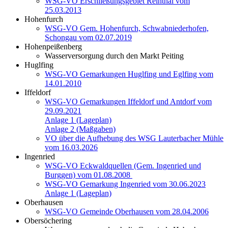
WSG-VO Erschließungsgebiet Reinthal vom
25.03.2013
Hohenfurch
WSG-VO Gem. Hohenfurch, Schwabniederhofen,
Schongau vom 02.07.2019
Hohenpeißenberg
Wasserversorgung durch den Markt Peiting
Huglfing
WSG-VO Gemarkungen Huglfing und Eglfing vom
14.01.2010
Iffeldorf
WSG-VO Gemarkungen Iffeldorf und Antdorf vom
29.09.2021
Anlage 1 (Lageplan)
Anlage 2 (Maßgaben)
VO über die Aufhebung des WSG Lauterbacher Mühle
vom 16.03.2026
Ingenried
WSG-VO Eckwaldquellen (Gem. Ingenried und
Burggen) vom 01.08.2008
WSG-VO Gemarkung Ingenried vom 30.06.2023
Anlage 1 (Lageplan)
Oberhausen
WSG-VO Gemeinde Oberhausen vom 28.04.2006
Obersöchering