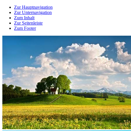
Zur Hauptnavigation
Zur Unternavigation
Zum Inhalt
Zur Seitenleiste
Zum Footer