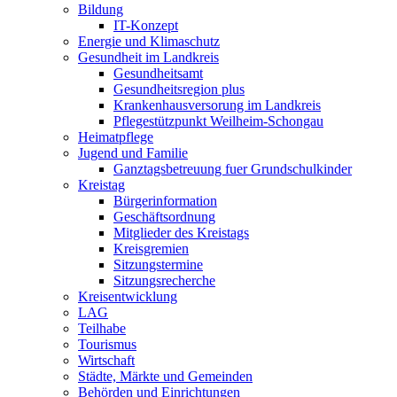
Bildung
IT-Konzept
Energie und Klimaschutz
Gesundheit im Landkreis
Gesundheitsamt
Gesundheitsregion plus
Krankenhausversorung im Landkreis
Pflegestützpunkt Weilheim-Schongau
Heimatpflege
Jugend und Familie
Ganztagsbetreuung fuer Grundschulkinder
Kreistag
Bürgerinformation
Geschäftsordnung
Mitglieder des Kreistags
Kreisgremien
Sitzungstermine
Sitzungsrecherche
Kreisentwicklung
LAG
Teilhabe
Tourismus
Wirtschaft
Städte, Märkte und Gemeinden
Behörden und Einrichtungen