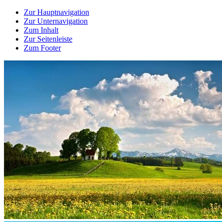
Zur Hauptnavigation
Zur Unternavigation
Zum Inhalt
Zur Seitenleiste
Zum Footer