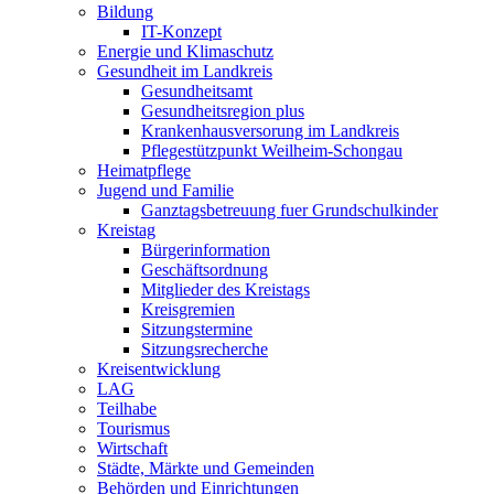
Bildung
IT-Konzept
Energie und Klimaschutz
Gesundheit im Landkreis
Gesundheitsamt
Gesundheitsregion plus
Krankenhausversorung im Landkreis
Pflegestützpunkt Weilheim-Schongau
Heimatpflege
Jugend und Familie
Ganztagsbetreuung fuer Grundschulkinder
Kreistag
Bürgerinformation
Geschäftsordnung
Mitglieder des Kreistags
Kreisgremien
Sitzungstermine
Sitzungsrecherche
Kreisentwicklung
LAG
Teilhabe
Tourismus
Wirtschaft
Städte, Märkte und Gemeinden
Behörden und Einrichtungen