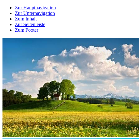
Zur Hauptnavigation
Zur Unternavigation
Zum Inhalt
Zur Seitenleiste
Zum Footer