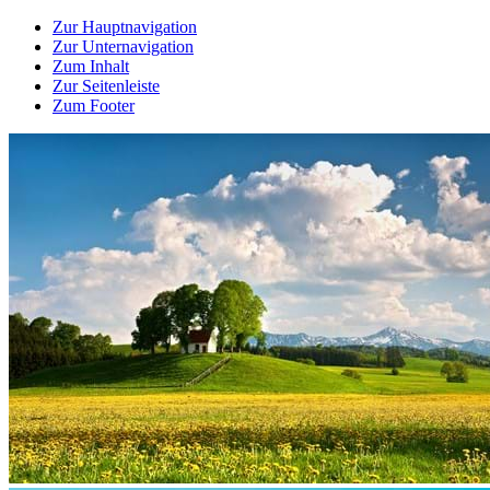
Zur Hauptnavigation
Zur Unternavigation
Zum Inhalt
Zur Seitenleiste
Zum Footer