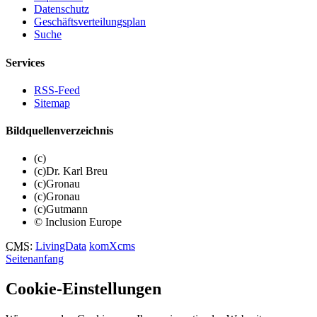
Datenschutz
Geschäftsverteilungsplan
Suche
Services
RSS-Feed
Sitemap
Bildquellenverzeichnis
(c)
(c)Dr. Karl Breu
(c)Gronau
(c)Gronau
(c)Gutmann
© Inclusion Europe
CMS
:
LivingData
komXcms
Seitenanfang
Cookie-Einstellungen