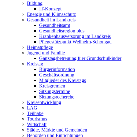
Bildung
IT-Konzept
Energie und Klimaschutz
Gesundheit im Landkreis
Gesundheitsamt
Gesundheitsregion plus
Krankenhausversorung im Landkreis
Pflegestützpunkt Weilheim-Schongau
Heimatpflege
Jugend und Familie
Ganztagsbetreuung fuer Grundschulkinder
Kreistag
Bürgerinformation
Geschäftsordnung
Mitglieder des Kreistags
Kreisgremien
Sitzungstermine
Sitzungsrecherche
Kreisentwicklung
LAG
Teilhabe
Tourismus
Wirtschaft
Städte, Märkte und Gemeinden
Behörden und Einrichtungen