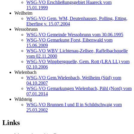
WSG-VO Erschließungsgebiet Haareck vom
15.01.1999
Weilheim
WSG-VO Gem. WM, Deutenhausen, Polling, Etting,
Eberfing v. 15.07.2004
Wessobrunn
WSG-VO Gemeinde Wessobrunn vom 30.06.1995
WSG-VO Gemarkung Forst, Eibenwald vom
15.06.2009
WSG-VO WBV Lichtenau-Zellsee, Raffelbachquelle
vom 02.11.2000
WSG-VO Wippbergquelle, Gem. Rott (LRA LL) vom
02.10.2006
Wielenbach
WSG-VO Gem.Wielenbach, Weilheim (Süd) vom
04.10.2007
WSG-VO Gemarkungen Wielenbach, Pähl (Nord) vom
07.01.2014
Wildsteig
WSG-VO Brunnen I und II in Schildschwaig vom
25.03.2002
Links