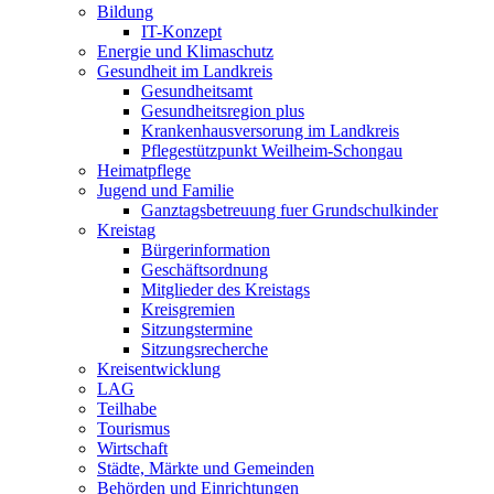
Bildung
IT-Konzept
Energie und Klimaschutz
Gesundheit im Landkreis
Gesundheitsamt
Gesundheitsregion plus
Krankenhausversorung im Landkreis
Pflegestützpunkt Weilheim-Schongau
Heimatpflege
Jugend und Familie
Ganztagsbetreuung fuer Grundschulkinder
Kreistag
Bürgerinformation
Geschäftsordnung
Mitglieder des Kreistags
Kreisgremien
Sitzungstermine
Sitzungsrecherche
Kreisentwicklung
LAG
Teilhabe
Tourismus
Wirtschaft
Städte, Märkte und Gemeinden
Behörden und Einrichtungen