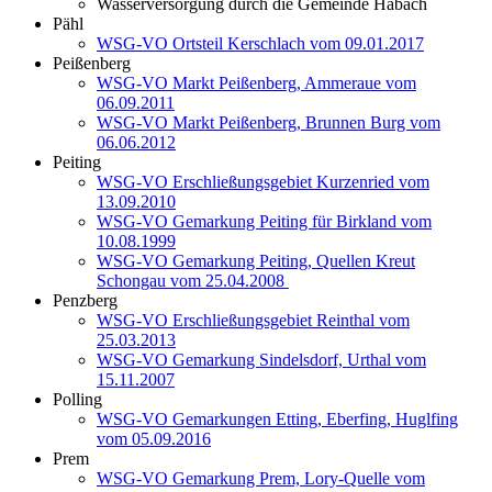
Wasserversorgung durch die Gemeinde Habach
Pähl
WSG-VO Ortsteil Kerschlach vom 09.01.2017
Peißenberg
WSG-VO Markt Peißenberg, Ammeraue vom
06.09.2011
WSG-VO Markt Peißenberg, Brunnen Burg vom
06.06.2012
Peiting
WSG-VO Erschließungsgebiet Kurzenried vom
13.09.2010
WSG-VO Gemarkung Peiting für Birkland vom
10.08.1999
WSG-VO Gemarkung Peiting, Quellen Kreut
Schongau vom 25.04.2008
Penzberg
WSG-VO Erschließungsgebiet Reinthal vom
25.03.2013
WSG-VO Gemarkung Sindelsdorf, Urthal vom
15.11.2007
Polling
WSG-VO Gemarkungen Etting, Eberfing, Huglfing
vom 05.09.2016
Prem
WSG-VO Gemarkung Prem, Lory-Quelle vom