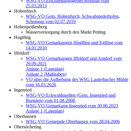
WSG-VO Erschließungsgebiet Reinthal vom
25.03.2013
Hohenfurch
WSG-VO Gem. Hohenfurch, Schwabniederhofen,
Schongau vom 02.07.2019
Hohenpeißenberg
Wasserversorgung durch den Markt Peiting
Huglfing
WSG-VO Gemarkungen Huglfing und Eglfing vom
14.01.2010
Iffeldorf
WSG-VO Gemarkungen Iffeldorf und Antdorf vom
29.09.2021
Anlage 1 (Lageplan)
Anlage 2 (Maßgaben)
VO über die Aufhebung des WSG Lauterbacher Mühle
vom 16.03.2026
Ingenried
WSG-VO Eckwaldquellen (Gem. Ingenried und
Burggen) vom 01.08.2008
WSG-VO Gemarkung Ingenried vom 30.06.2023
Anlage 1 (Lageplan)
Oberhausen
WSG-VO Gemeinde Oberhausen vom 28.04.2006
Obersöchering