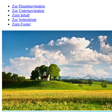
Zur Hauptnavigation
Zur Unternavigation
Zum Inhalt
Zur Seitenleiste
Zum Footer