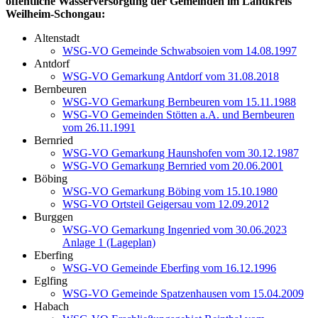
öffentliche Wasserversorgung der Gemeinden im Landkreis
Weilheim-Schongau:
Altenstadt
WSG-VO Gemeinde Schwabsoien vom 14.08.1997
Antdorf
WSG-VO Gemarkung Antdorf vom 31.08.2018
Bernbeuren
WSG-VO Gemarkung Bernbeuren vom 15.11.1988
WSG-VO Gemeinden Stötten a.A. und Bernbeuren
vom 26.11.1991
Bernried
WSG-VO Gemarkung Haunshofen vom 30.12.1987
WSG-VO Gemarkung Bernried vom 20.06.2001
Böbing
WSG-VO Gemarkung Böbing vom 15.10.1980
WSG-VO Ortsteil Geigersau vom 12.09.2012
Burggen
WSG-VO Gemarkung Ingenried vom 30.06.2023
Anlage 1 (Lageplan)
Eberfing
WSG-VO Gemeinde Eberfing vom 16.12.1996
Eglfing
WSG-VO Gemeinde Spatzenhausen vom 15.04.2009
Habach