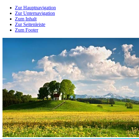
Zur Hauptnavigation
Zur Unternavigation
Zum Inhalt
Zur Seitenleiste
Zum Footer