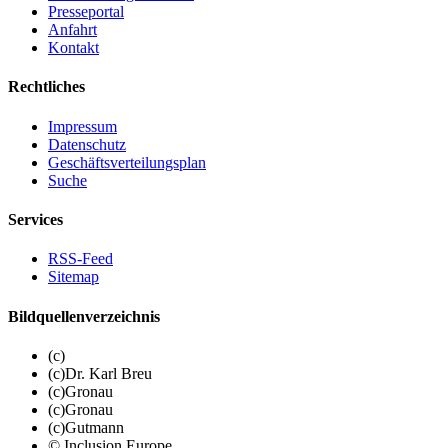
Presseportal
Anfahrt
Kontakt
Rechtliches
Impressum
Datenschutz
Geschäftsverteilungsplan
Suche
Services
RSS-Feed
Sitemap
Bildquellenverzeichnis
(c)
(c)Dr. Karl Breu
(c)Gronau
(c)Gronau
(c)Gutmann
© Inclusion Europe