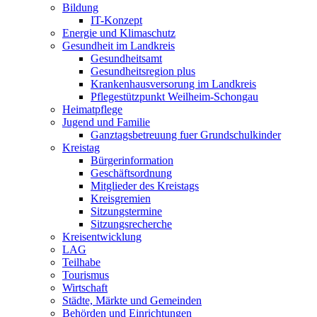
Bildung
IT-Konzept
Energie und Klimaschutz
Gesundheit im Landkreis
Gesundheitsamt
Gesundheitsregion plus
Krankenhausversorung im Landkreis
Pflegestützpunkt Weilheim-Schongau
Heimatpflege
Jugend und Familie
Ganztagsbetreuung fuer Grundschulkinder
Kreistag
Bürgerinformation
Geschäftsordnung
Mitglieder des Kreistags
Kreisgremien
Sitzungstermine
Sitzungsrecherche
Kreisentwicklung
LAG
Teilhabe
Tourismus
Wirtschaft
Städte, Märkte und Gemeinden
Behörden und Einrichtungen