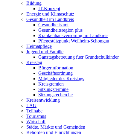
Bildung
IT-Konzept
Energie und Klimaschutz
Gesundheit im Landkreis
Gesundheitsamt
Gesundheitsregion plus
Krankenhausversorung im Landkreis
Pflegestützpunkt Weilheim-Schongau
Heimatpflege
Jugend und Familie
Ganztagsbetreuung fuer Grundschulkinder
Kreistag
Bürgerinformation
Geschäftsordnung
Mitglieder des Kreistags
Kreisgremien
Sitzungstermine
Sitzungsrecherche
Kreisentwicklung
LAG
Teilhabe
Tourismus
Wirtschaft
Städte, Märkte und Gemeinden
Behörden und Einrichtungen