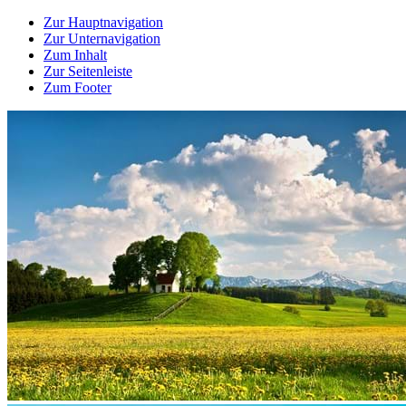
Zur Hauptnavigation
Zur Unternavigation
Zum Inhalt
Zur Seitenleiste
Zum Footer