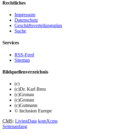
Rechtliches
Impressum
Datenschutz
Geschäftsverteilungsplan
Suche
Services
RSS-Feed
Sitemap
Bildquellenverzeichnis
(c)
(c)Dr. Karl Breu
(c)Gronau
(c)Gronau
(c)Gutmann
© Inclusion Europe
CMS
:
LivingData
komXcms
Seitenanfang