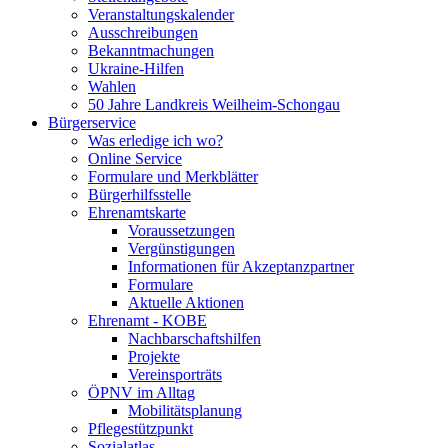
Veranstaltungskalender
Ausschreibungen
Bekanntmachungen
Ukraine-Hilfen
Wahlen
50 Jahre Landkreis Weilheim-Schongau
Bürgerservice
Was erledige ich wo?
Online Service
Formulare und Merkblätter
Bürgerhilfsstelle
Ehrenamtskarte
Voraussetzungen
Vergünstigungen
Informationen für Akzeptanzpartner
Formulare
Aktuelle Aktionen
Ehrenamt - KOBE
Nachbarschaftshilfen
Projekte
Vereinsporträts
ÖPNV im Alltag
Mobilitätsplanung
Pflegestützpunkt
Sozialatlas