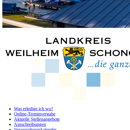
Was erledige ich wo?
Online-Terminvergabe
Aktuelle Stellenangebote
Ausschreibungen
Veranstaltungskalender