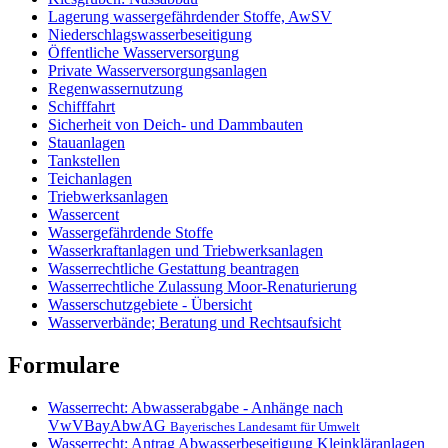
Lagerung wassergefährdender Stoffe, AwSV
Niederschlagswasserbeseitigung
Öffentliche Wasserversorgung
Private Wasserversorgungsanlagen
Regenwassernutzung
Schifffahrt
Sicherheit von Deich- und Dammbauten
Stauanlagen
Tankstellen
Teichanlagen
Triebwerksanlagen
Wassercent
Wassergefährdende Stoffe
Wasserkraftanlagen und Triebwerksanlagen
Wasserrechtliche Gestattung beantragen
Wasserrechtliche Zulassung Moor-Renaturierung
Wasserschutzgebiete - Übersicht
Wasserverbände; Beratung und Rechtsaufsicht
Formulare
Wasserrecht: Abwasserabgabe - Anhänge nach
VwVBayAbwAG
Bayerisches Landesamt für Umwelt
Wasserrecht: Antrag Abwasserbeseitigung Kleinkläranlagen