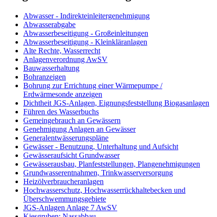
Abwasser - Indirekteinleitergenehmigung
Abwasserabgabe
Abwasserbeseitigung - Großeinleitungen
Abwasserbeseitigung - Kleinkläranlagen
Alte Rechte, Wasserrecht
Anlagenverordnung AwSV
Bauwasserhaltung
Bohranzeigen
Bohrung zur Errichtung einer Wärmepumpe /
Erdwärmesonde anzeigen
Dichtheit JGS-Anlagen, Eignungsfeststellung Biogasanlagen
Führen des Wasserbuchs
Gemeingebrauch an Gewässern
Genehmigung Anlagen an Gewässer
Generalentwässerungspläne
Gewässer - Benutzung, Unterhaltung und Aufsicht
Gewässeraufsicht Grundwasser
Gewässerausbau, Planfeststellungen, Plangenehmigungen
Grundwasserentnahmen, Trinkwasserversorgung
Heizölverbraucheranlagen
Hochwasserschutz, Hochwasserrückhaltebecken und
Überschwemmungsgebiete
JGS-Anlagen Anlage 7 AwSV
Kiesgruben: Nassabbau