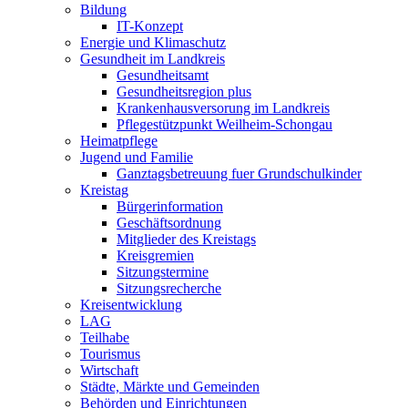
Bildung
IT-Konzept
Energie und Klimaschutz
Gesundheit im Landkreis
Gesundheitsamt
Gesundheitsregion plus
Krankenhausversorung im Landkreis
Pflegestützpunkt Weilheim-Schongau
Heimatpflege
Jugend und Familie
Ganztagsbetreuung fuer Grundschulkinder
Kreistag
Bürgerinformation
Geschäftsordnung
Mitglieder des Kreistags
Kreisgremien
Sitzungstermine
Sitzungsrecherche
Kreisentwicklung
LAG
Teilhabe
Tourismus
Wirtschaft
Städte, Märkte und Gemeinden
Behörden und Einrichtungen