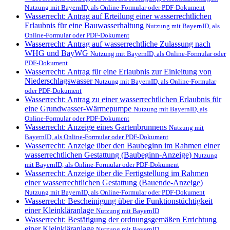
Nutzung mit BayernID, als Online-Formular oder PDF-Dokument
Wasserrecht: Antrag auf Erteilung einer wasserrechtlichen
Erlaubnis für eine Bauwasserhaltung
Nutzung mit BayernID, als
Online-Formular oder PDF-Dokument
Wasserrecht: Antrag auf wasserrechtliche Zulassung nach
WHG und BayWG
Nutzung mit BayernID, als Online-Formular oder
PDF-Dokument
Wasserrecht: Antrag für eine Erlaubnis zur Einleitung von
Niederschlagswasser
Nutzung mit BayernID, als Online-Formular
oder PDF-Dokument
Wasserrecht: Antrag zu einer wasserrechtlichen Erlaubnis für
eine Grundwasser-Wärmepumpe
Nutzung mit BayernID, als
Online-Formular oder PDF-Dokument
Wasserrecht: Anzeige eines Gartenbrunnens
Nutzung mit
BayernID, als Online-Formular oder PDF-Dokument
Wasserrecht: Anzeige über den Baubeginn im Rahmen einer
wasserrechtlichen Gestattung (Baubeginn-Anzeige)
Nutzung
mit BayernID, als Online-Formular oder PDF-Dokument
Wasserrecht: Anzeige über die Fertigstellung im Rahmen
einer wasserrechtlichen Gestattung (Bauende-Anzeige)
Nutzung mit BayernID, als Online-Formular oder PDF-Dokument
Wasserrecht: Bescheinigung über die Funktionstüchtigkeit
einer Kleinkläranlage
Nutzung mit BayernID
Wasserrecht: Bestätigung der ordnungsgemäßen Errichtung
einer Kleinkläranlage
Nutzung mit BayernID