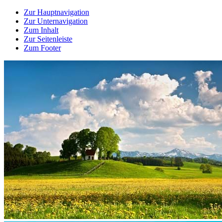
Zur Hauptnavigation
Zur Unternavigation
Zum Inhalt
Zur Seitenleiste
Zum Footer