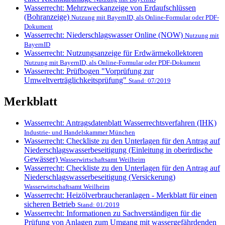
Wasserrecht: Mehrzweckanzeige von Erdaufschlüssen
(Bohranzeige)
Nutzung mit BayernID, als Online-Formular oder PDF-
Dokument
Wasserrecht: Niederschlagswasser Online (NOW)
Nutzung mit
BayernID
Wasserrecht: Nutzungsanzeige für Erdwärmekollektoren
Nutzung mit BayernID, als Online-Formular oder PDF-Dokument
Wasserrecht: Prüfbogen "Vorprüfung zur
Umweltverträglichkeitsprüfung"
Stand: 07/2019
Merkblatt
Wasserrecht: Antragsdatenblatt Wasserrechtsverfahren (IHK)
Industrie- und Handelskammer München
Wasserrecht: Checkliste zu den Unterlagen für den Antrag auf
Niederschlagswasserbeseitigung (Einleitung in oberirdische
Gewässer)
Wasserwirtschaftsamt Weilheim
Wasserrecht: Checkliste zu den Unterlagen für den Antrag auf
Niederschlagswasserbeseitigung (Versickerung)
Wasserwirtschaftsamt Weilheim
Wasserrecht: Heizölverbraucheranlagen - Merkblatt für einen
sicheren Betrieb
Stand: 01/2019
Wasserrecht: Informationen zu Sachverständigen für die
Prüfung von Anlagen zum Umgang mit wassergefährdenden