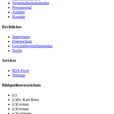
Veranstaltungskalender
Presseportal
Anfahrt
Kontakt
Rechtliches
Impressum
Datenschutz
Geschäftsverteilungsplan
Suche
Services
RSS-Feed
Sitemap
Bildquellenverzeichnis
(c)
(c)Dr. Karl Breu
(c)Gronau
(c)Gronau
(c)Gutmann